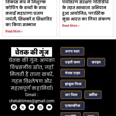
विकास मंच ने निशुल्क
पर्यावरण संरक्षण गतिविधि
कोचिंग के बच्चों के साथ
के तहत स्वच्छता अभियान
मनाई महाराणा प्रताप
हुआ आयोजित, प्लास्टिक
जयंती, शिक्षकों व शिक्षाविद
मुक्त भारत का लिया संकल्प
का किया सम्मान
Read More »
Read More »
अपना शहर
चेतक की गूंज: आपका
उड़ती खबर
क्राइम
विश्वसनीय स्रोत, जहाँ
चेतक टाइम
मिलती हैं ताज़ा खबरें,
गहन विश्लेषण और
झाबुआ जिला
महत्वपूर्ण कहानियाँ।
Gmail :
धार जिला
धार्मिक
chetaktimes@gmail.com
प्रशासनिक