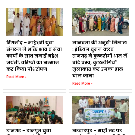
रिंगनोद – माहेश्वरी युवा
मानवता की अनूठी मिसाल
संगठन ने भक्ति भाव व सेवा
: इंडियन वुमन क्लब
कार्यो के साथ मनाई महेश
राजगढ़ ने कुष्ठरोगी धाम में
जयंती, वरिष्ठों का सम्मान
बांटे वस्त्र, कुष्ठरोगियों
कर किया पौधरोपण
मुलाकात कर उनका हाल-
चाल जाना
Read More »
Read More »
राजगढ़ – राजपूत युवा
सरदारपुर – माही तट पर