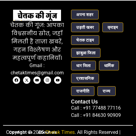
अपना शहर
चेतक की गूंज: आपका
उड़ती खबर
क्राइम
विश्वसनीय स्रोत, जहाँ
चेतक टाइम
मिलती हैं ताज़ा खबरें,
गहन विश्लेषण और
झाबुआ जिला
महत्वपूर्ण कहानियाँ।
Gmail :
धार जिला
धार्मिक
chetaktimes@gmail.com
प्रशासनिक
राजनीति
राज्य
Contact Us
Call : +91 77488 77116
Call : +91 84630 90909
Copyright © 2025
Contact us
About us
Chetak Times
. All Rights Reserved |