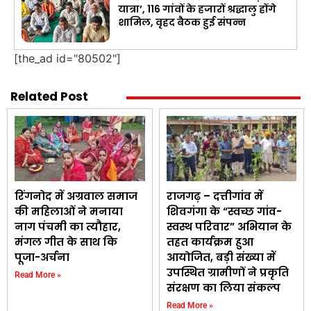
यात्रा’, 116 गांवों के हजारों श्रद्धालु होंगे
शामिल, वृहद बैठक हुई संपन्न
[the_ad id="80502"]
Related Post
रिंगनोद में अग्रवाल समाज
राजगढ़ – दत्तीगांव में
की महिलाओं ने मनाया
शिवगंगा के “स्वच्छ गांव-
नाग पंचमी का त्यौहार,
स्वस्थ परिवार” अभियान के
मंगल गीत के साथ कि
तहत कार्यक्रम हुआ
पूजा-अर्चना
आयोजित, बड़ी संख्या में
उपस्थित ग्रामीणों ने प्रकृति
Read More »
संरक्षण का लिया संकल्प
Read More »