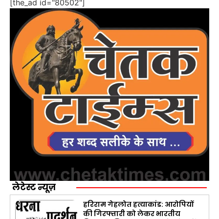
[the_ad id="80502"]
लेटेस्ट न्यूज़
हरिराम गेहलोत हत्याकांड: आरोपियों
की गिरफ्तारी को लेकर भारतीय