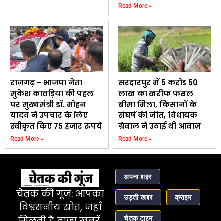
Read More »
राजगढ़ – भाजपा नेता
सरदारपुर में 5 करोड 50
मुकेश कावड़िया की पहल
लाख का खरीफ फसल
पर मुख्यमंत्री डॉ. मोहन
बीमा मिला, किसानों के
यादव ने उपचार के लिए
संघर्ष की जीत, विधायक
स्वीकृत किए 75 हजार रुपये
ग्रेवाल ने उठाई थी आवाज़
Read More »
Read More »
अपना शहर
चेतक की गूंज: आपका
उड़ती खबर
क्राइम
विश्वसनीय स्रोत, जहाँ
चेतक टाइम
मिलती हैं ताज़ा खबरें,