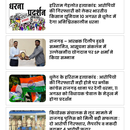
हरिराम गेहलोत हत्याकांड: आरोपियों
की गिरफ्तारी को लेकर भारतीय
किसान यूनियन 10 अगस्त से धूलेट में
देगा अनिश्चितकालीन धरना
राजगढ़ – आरक्षक दिलीप डुडवे
सम्मानित, आसूचना संकलन में
उल्लेखनीय योगदान पर SP शर्मा ने
किया सम्मान
धुलेट के हरिराम हत्याकांड : आरोपियो
की गिरफ्तारी नही होने पर ब्लॉक
कांग्रेस राजगढ़ थाना पर देगी धरना, 11
अगस्त को विधायक ग्रेवाल के नेतृत्व में
होगा प्रदर्शन
कियोस्क संचालक से लूट मामले में
राजगढ़ पुलिस को मिली बड़ी सफलता :
दो आरोपी गिरफ्तार, लैपटॉप व नकदी
बरामद 4 आरोपी फरार