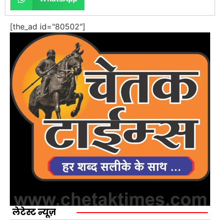
[the_ad id="80502"]
लेटेस्ट न्यूज़