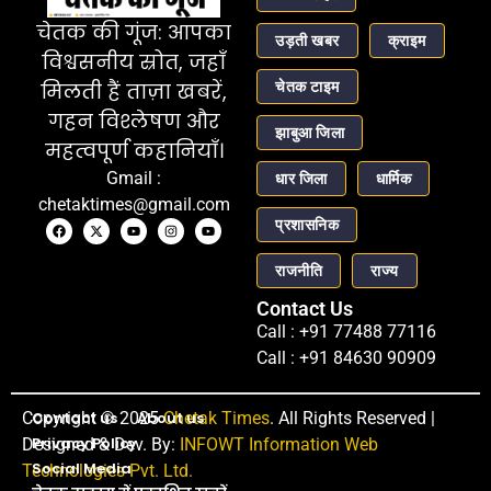
चेतक की गूंज: आपका
उड़ती खबर
क्राइम
विश्वसनीय स्रोत, जहाँ
चेतक टाइम
मिलती हैं ताज़ा खबरें,
गहन विश्लेषण और
झाबुआ जिला
महत्वपूर्ण कहानियाँ।
Gmail :
धार जिला
धार्मिक
chetaktimes@gmail.com
प्रशासनिक
राजनीति
राज्य
Contact Us
Call : +91 77488 77116
Call : +91 84630 90909
Copyright © 2025
Contact us
About us
Chetak Times
. All Rights Reserved |
Privacy Policy
Designed & Dev. By:
INFOWT Information Web
Social Media
Technologies Pvt. Ltd.