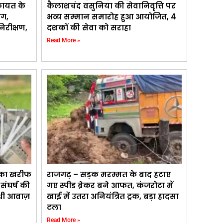
कायत के
कैलाशचंद वसुनिया की सेवानिवृत्ति पर
ाग,
भव्य सम्मान समारोह हुआ आयोजित, 4
िरीक्षण,
दशकों की सेवा को सराहा
Read More »
 का खरीफ
राजगढ़ – सड़क मरम्मत के बाद हटाए
ंघर्ष की
गए स्पीड ब्रेकर बने आफत, कंजरोटा में
 थी आवाज़
खाई में उतरा अनियंत्रित ट्रक, बड़ा हादसा
टला
Read More »