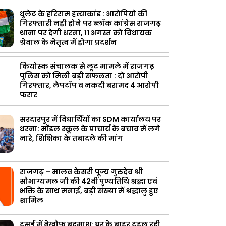
धुलेट के हरिराम हत्याकांड : आरोपियो की
गिरफ्तारी नही होने पर ब्लॉक कांग्रेस राजगढ़
थाना पर देगी धरना, 11 अगस्त को विधायक
ग्रेवाल के नेतृत्व में होगा प्रदर्शन
कियोस्क संचालक से लूट मामले में राजगढ़
पुलिस को मिली बड़ी सफलता : दो आरोपी
गिरफ्तार, लैपटॉप व नकदी बरामद 4 आरोपी
फरार
सरदारपुर में विद्यार्थियों का SDM कार्यालय पर
धरना: मॉडल स्कूल के प्राचार्य के बचाव में लगे
नारे, शिक्षिका के तबादले की मांग
राजगढ़ – मालव केसरी पूज्य गुरुदेव श्री
सौभाग्यमल जी की 42वीं पुण्यतिथि श्रद्धा एवं
भक्ति के साथ मनाई, बड़ी संख्या में श्रद्धालु हुए
शामिल
दसई में बेखौफ बदमाश: घर के बाहर टहल रही