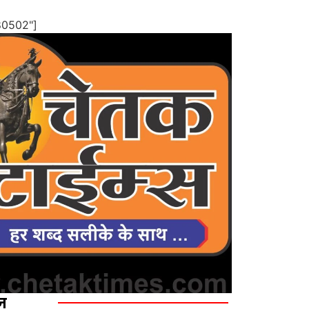
80502"]
ज़