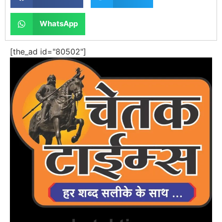
WhatsApp
[the_ad id="80502"]