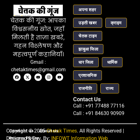
अपना शहर
चेतक की गूंज: आपका
उड़ती खबर
क्राइम
विश्वसनीय स्रोत, जहाँ
चेतक टाइम
मिलती हैं ताज़ा खबरें,
गहन विश्लेषण और
झाबुआ जिला
महत्वपूर्ण कहानियाँ।
Gmail :
धार जिला
धार्मिक
chetaktimes@gmail.com
प्रशासनिक
राजनीति
राज्य
Contact Us
Call : +91 77488 77116
Call : +91 84630 90909
Copyright © 2025
Contact us
About us
Chetak Times
. All Rights Reserved |
Privacy Policy
Designed & Dev. By:
INFOWT Information Web