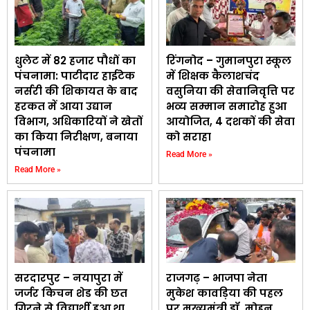
धुलेट में 82 हजार पौधों का
रिंगनोद – गुमानपुरा स्कूल
पंचनामा: पाटीदार हाईटेक
में शिक्षक कैलाशचंद
नर्सरी की शिकायत के बाद
वसुनिया की सेवानिवृत्ति पर
हरकत में आया उद्यान
भव्य सम्मान समारोह हुआ
विभाग, अधिकारियों ने खेतों
आयोजित, 4 दशकों की सेवा
का किया निरीक्षण, बनाया
को सराहा
पंचनामा
Read More »
Read More »
सरदारपुर – नयापुरा में
राजगढ़ – भाजपा नेता
जर्जर किचन शेड की छत
मुकेश कावड़िया की पहल
गिरने से विद्यार्थी हुआ था
पर मुख्यमंत्री डॉ. मोहन