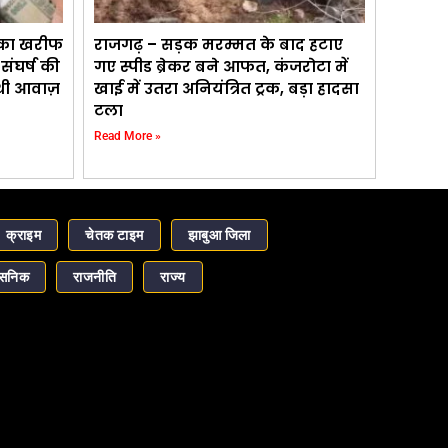
 का खरीफ
राजगढ़ – सड़क मरम्मत के बाद हटाए
ंघर्ष की
गए स्पीड ब्रेकर बने आफत, कंजरोटा में
 थी आवाज़
खाई में उतरा अनियंत्रित ट्रक, बड़ा हादसा
टला
Read More »
क्राइम
चेतक टाइम
झाबुआ जिला
ासनिक
राजनीति
राज्य