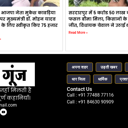
 भाजपा नेता मुकेश कावड़िया
सरदारपुर में 5 करोड 50 लाख
र मुख्यमंत्री डॉ. मोहन यादव
फसल बीमा मिला, किसानों के स
 के लिए स्वीकृत किए 75 हजार
जीत, विधायक ग्रेवाल ने उठाई
Read More »
»
अपना शहर
उड़ती खबर
धार जिला
धार्मिक
प्रश
Contact Us
हाँ मिलती हैं
Call : +91 77488 77116
र्ण कहानियाँ।
Call : +91 84630 90909
mail.com