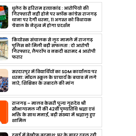
धुलेट के हरिराम हत्याकांड : आरोपियो की
गिरफ्तारी नही होने पर ब्लॉक कांग्रेस राजगढ़
थाना पर देगी धरना, 11 अगस्त को विधायक
ग्रेवाल के नेतृत्व में होगा प्रदर्शन
कियोस्क संचालक से लूट मामले में राजगढ़
पुलिस को मिली बड़ी सफलता : दो आरोपी
गिरफ्तार, लैपटॉप व नकदी बरामद 4 आरोपी
फरार
सरदारपुर में विद्यार्थियों का SDM कार्यालय पर
धरना: मॉडल स्कूल के प्राचार्य के बचाव में लगे
नारे, शिक्षिका के तबादले की मांग
राजगढ़ – मालव केसरी पूज्य गुरुदेव श्री
सौभाग्यमल जी की 42वीं पुण्यतिथि श्रद्धा एवं
भक्ति के साथ मनाई, बड़ी संख्या में श्रद्धालु हुए
शामिल
दसई में बेखौफ बदमाश: घर के बाहर टहल रही