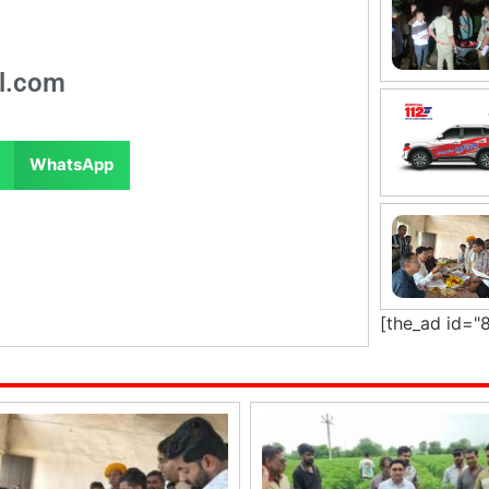
l.com
WhatsApp
[the_ad id="