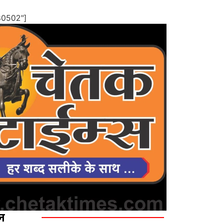
80502"]
ज़