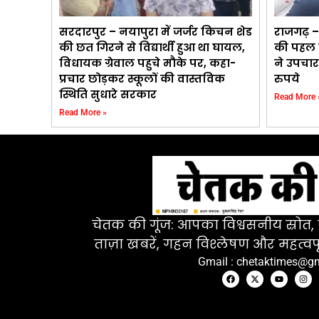
सरदारपुर – नयापुरा में जर्जर किचन शेड
राजगढ़ –
की छत गिरने से विद्यार्थी हुआ था घायल,
की पहल प
विधायक ग्रेवाल पहुचे मौके पर, कहा-
ने उपचार
प्रचार छोड़कर स्कूलों की वास्तविक
रुपये
स्थिति सुधारे सरकार
Read More 
Read More »
चेतक की गूंज: आपका विश्वसनीय स्रोत, ज
ताज़ा खबरें, गहन विश्लेषण और महत्वपू
Gmail : chetaktimes@g