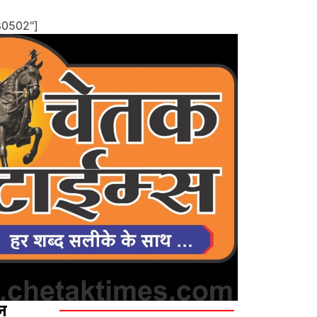
80502"]
ज़