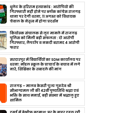
धुलेट के हरिराम हत्याकांड : आरोपियो की
गिरफ्तारी नही होने पर ब्लॉक कांग्रेस राजगढ़
थाना पर देगी धरना, 11 अगस्त को विधायक
ग्रेवाल के नेतृत्व में होगा प्रदर्शन
कियोस्क संचालक से लूट मामले में राजगढ़
पुलिस को मिली बड़ी सफलता : दो आरोपी
गिरफ्तार, लैपटॉप व नकदी बरामद 4 आरोपी
फरार
सरदारपुर में विद्यार्थियों का SDM कार्यालय पर
धरना: मॉडल स्कूल के प्राचार्य के बचाव में लगे
नारे, शिक्षिका के तबादले की मांग
राजगढ़ – मालव केसरी पूज्य गुरुदेव श्री
सौभाग्यमल जी की 42वीं पुण्यतिथि श्रद्धा एवं
भक्ति के साथ मनाई, बड़ी संख्या में श्रद्धालु हुए
शामिल
दसई में बेखौफ बदमाश: घर के बाहर टहल रही