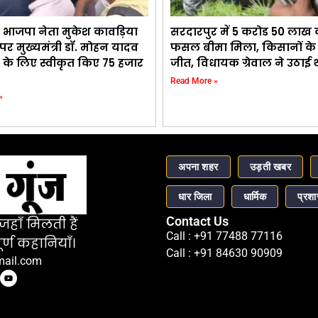
 भाजपा नेता मुकेश कावड़िया
सरदारपुर में 5 करोड 50 लाख
र मुख्यमंत्री डॉ. मोहन यादव
फसल बीमा मिला, किसानों के स
 के लिए स्वीकृत किए 75 हजार
जीत, विधायक ग्रेवाल ने उठाई
Read More »
»
अपना शहर
उड़ती खबर
धार जिला
धार्मिक
प्रश
Contact Us
हाँ मिलती हैं
Call : +91 77488 77116
र्ण कहानियाँ।
Call : +91 84630 90909
mail.com