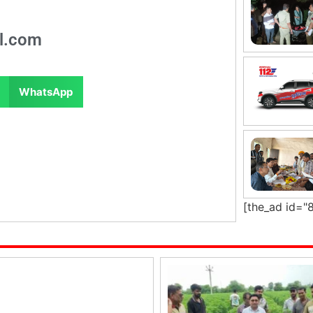
l.com
WhatsApp
[the_ad id="