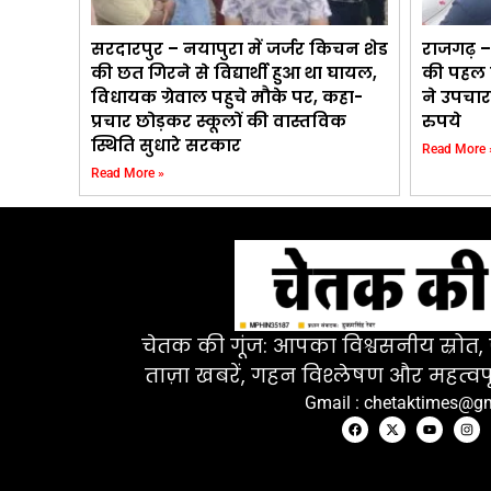
सरदारपुर – नयापुरा में जर्जर किचन शेड
राजगढ़ –
की छत गिरने से विद्यार्थी हुआ था घायल,
की पहल प
विधायक ग्रेवाल पहुचे मौके पर, कहा-
ने उपचार
प्रचार छोड़कर स्कूलों की वास्तविक
रुपये
स्थिति सुधारे सरकार
Read More 
Read More »
चेतक की गूंज: आपका विश्वसनीय स्रोत, ज
ताज़ा खबरें, गहन विश्लेषण और महत्वपू
Gmail : chetaktimes@g