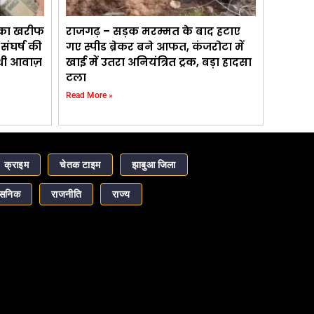
 का खरीफ
राजगढ़ – सड़क मरम्मत के बाद हटाए
ंघर्ष की
गए स्पीड ब्रेकर बने आफत, कंजरोटा में
 थी आवाज़
खाई में उतरा अनियंत्रित ट्रक, बड़ा हादसा
टला
Read More »
क्राइम
चेतक टाइम
झाबुआ जिला
ासनिक
राजनीति
राज्य