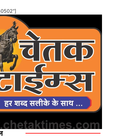
80502"]
ज़