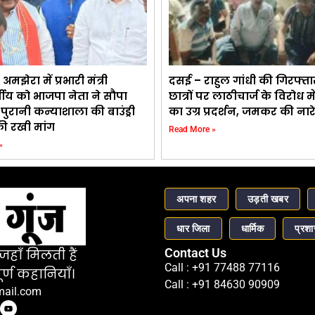
मझेरा में प्रभारी मंत्री
दसई – राहुल गांधी की गिरफ्त
ीय को भाजपा नेता ने सौपा
छात्रों पर लाठीचार्ज के विरोध में
, पुरानी कन्याशाला की बाउंड्री
का उग्र प्रदर्शन, जमकर की नार
की रखी मांग
Read More »
»
अपना शहर
उड़ती खबर
धार जिला
धार्मिक
प्रश
Contact Us
हाँ मिलती हैं
Call : +91 77488 77116
र्ण कहानियाँ।
Call : +91 84630 90909
mail.com