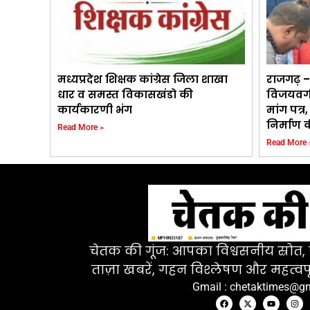
मध्यप्रदेश शिक्षक कांग्रेस जिला शाखा
राजगढ़ – अ
धार व समस्त विकासखंडो की
विजयवर्ग
कार्यकारणी भंग
मांग पत्र
निर्माण 
Read More »
Read More 
चेतक की गूंज: आपका विश्वसनीय स्रोत, ज
ताज़ा खबरें, गहन विश्लेषण और महत्वपू
Gmail : chetaktimes@g