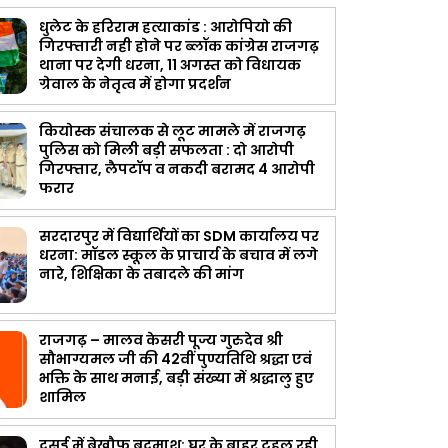
धुलेट के हरिराम हत्याकांड : आरोपियो की
गिरफ्तारी नही होने पर ब्लॉक कांग्रेस राजगढ़
थाना पर देगी धरना, 11 अगस्त को विधायक
ग्रेवाल के नेतृत्व में होगा प्रदर्शन
कियोस्क संचालक से लूट मामले में राजगढ़
पुलिस को मिली बड़ी सफलता : दो आरोपी
गिरफ्तार, लैपटॉप व नकदी बरामद 4 आरोपी
फरार
सरदारपुर में विद्यार्थियों का SDM कार्यालय पर
धरना: मॉडल स्कूल के प्राचार्य के बचाव में लगे
नारे, शिक्षिका के तबादले की मांग
राजगढ़ – मालव केसरी पूज्य गुरुदेव श्री
सौभाग्यमल जी की 42वीं पुण्यतिथि श्रद्धा एवं
भक्ति के साथ मनाई, बड़ी संख्या में श्रद्धालु हुए
शामिल
दसई में बेखौफ बदमाश: घर के बाहर टहल रही