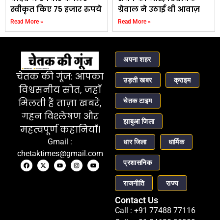
स्वीकृत किए 75 हजार रुपये
ग्रेवाल ने उठाई थी आवाज़
Read More »
Read More »
अपना शहर
चेतक की गूंज: आपका
उड़ती खबर
क्राइम
विश्वसनीय स्रोत, जहाँ
चेतक टाइम
मिलती हैं ताज़ा खबरें,
गहन विश्लेषण और
झाबुआ जिला
महत्वपूर्ण कहानियाँ।
Gmail :
धार जिला
धार्मिक
chetaktimes@gmail.com
प्रशासनिक
राजनीति
राज्य
Contact Us
Call : +91 77488 77116