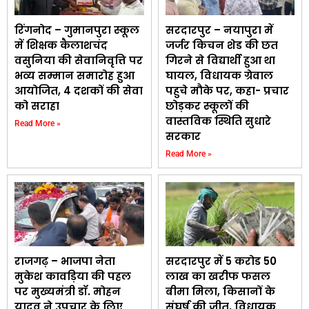
रिंगनोद – गुमानपुरा स्कूल
सरदारपुर – नयापुरा में
में शिक्षक कैलाशचंद
जर्जर किचन शेड की छत
वसुनिया की सेवानिवृत्ति पर
गिरने से विद्यार्थी हुआ था
भव्य सम्मान समारोह हुआ
घायल, विधायक ग्रेवाल
आयोजित, 4 दशकों की सेवा
पहुचे मौके पर, कहा- प्रचार
को सराहा
छोड़कर स्कूलों की
वास्तविक स्थिति सुधारे
Read More »
सरकार
Read More »
राजगढ़ – भाजपा नेता
सरदारपुर में 5 करोड 50
मुकेश कावड़िया की पहल
लाख का खरीफ फसल
पर मुख्यमंत्री डॉ. मोहन
बीमा मिला, किसानों के
यादव ने उपचार के लिए
संघर्ष की जीत, विधायक