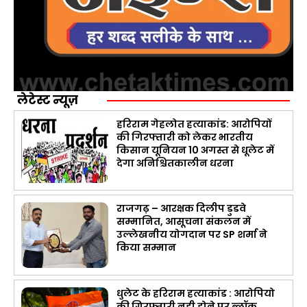
लेटेस्ट न्यूज़
हरिराम गेहलोत हत्याकांड: आरोपियों
की गिरफ्तारी को लेकर भारतीय
किसान यूनियन 10 अगस्त से धूलेट में
देगा अनिश्चितकालीन धरना
राजगढ़ – आरक्षक दिलीप डुडवे
सम्मानित, आसूचना संकलन में
उल्लेखनीय योगदान पर SP शर्मा ने
किया सम्मान
धुलेट के हरिराम हत्याकांड : आरोपियो
की गिरफ्तारी नही होने पर ब्लॉक