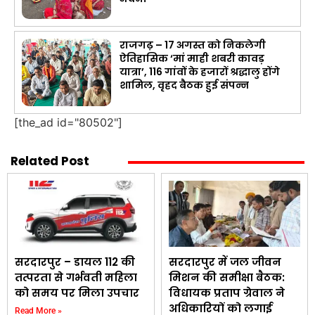
राजगढ़ – 17 अगस्त को निकलेगी
ऐतिहासिक ‘मां माही शबरी कावड़
यात्रा’, 116 गांवों के हजारों श्रद्धालु होंगे
शामिल, वृहद बैठक हुई संपन्न
[the_ad id="80502"]
Related Post
सरदारपुर – डायल 112 की
सरदारपुर में जल जीवन
तत्परता से गर्भवती महिला
मिशन की समीक्षा बैठक:
को समय पर मिला उपचार
विधायक प्रताप ग्रेवाल ने
अधिकारियों को लगाई
Read More »