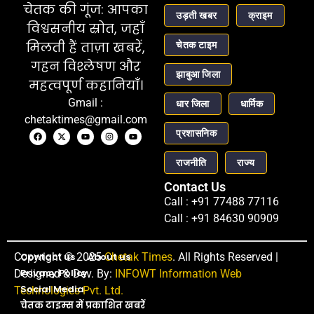
चेतक की गूंज: आपका
उड़ती खबर
क्राइम
विश्वसनीय स्रोत, जहाँ
चेतक टाइम
मिलती हैं ताज़ा खबरें,
गहन विश्लेषण और
झाबुआ जिला
महत्वपूर्ण कहानियाँ।
Gmail :
धार जिला
धार्मिक
chetaktimes@gmail.com
प्रशासनिक
राजनीति
राज्य
Contact Us
Call : +91 77488 77116
Call : +91 84630 90909
Copyright © 2025
Contact us
About us
Chetak Times
. All Rights Reserved |
Privacy Policy
Designed & Dev. By:
INFOWT Information Web
Social Media
Technologies Pvt. Ltd.
चेतक टाइम्स में प्रकाशित खबरें