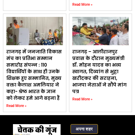
Read More »
राजगढ़ में जनजाति विकास
राजगढ़ – आलीराजपुर
मंच का प्रतिभा सम्मान
प्रवास के दौरान मुख्यमंत्री
समारोह संपन्न : 110
डॉ. मोहन यादव का भव्य
विद्यार्थियों के साथ ही उनके
स्वागत, दिव्यांग से भुट्टा
शिक्षक हुए सम्मानित, मुख्य
खरीदकर की सराहना,
वक्ता कैलाश अमलियार ने
भाजपा नेताओं ने सौंपे मांग
कहा- श्रेष्ठ भारत के ज्ञान
पत्र
को लेकर हमे आगे बढ़ना हैं
Read More »
Read More »
अपना शहर