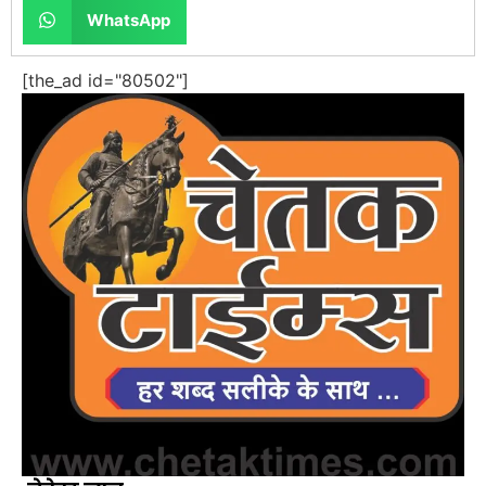
WhatsApp
[the_ad id="80502"]