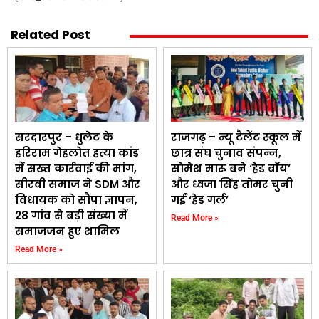
Related Post
सरदारपुर – धुलेट के
राजगढ़ – न्यू टैलेंट स्कूल में
हरिराम गेहलोत हत्या कांड
छात्र संघ चुनाव संपन्न,
में सख्त कार्रवाई की मांग,
सोमेश मारू बने ‘हेड बॉय’
सीरवी समाज ने SDM और
और ध्वजा सिंह तोमर चुनी
विधायक को सौंपा ज्ञापन,
गईं ‘हेड गर्ल’
28 गांव से बड़ी संख्या में
Read More »
समाजजन हुए शामिल
Read More »