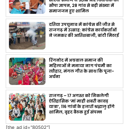
सौंपा ज्ञापन, 28 गांव से बड़ी संख्या में
समाजजन हुए शामिल
दतिया उपचुनाव में कांग्रेस की जीत से
राजगढ़ में उत्साह: कांग्रेस कार्यकर्ताओं
ने जमकर की आतिशबाजी, बांटी मिठाई
रिंगनोद में अग्रवाल समाज की
महिलाओं ने मनाया नाग पंचमी का
त्यौहार, मंगल गीत के साथ कि पूजा-
अर्चना
राजगढ़ – 17 अगस्त को निकलेगी
ऐतिहासिक ‘मां माही शबरी कावड़
यात्रा’, 116 गांवों के हजारों श्रद्धालु होंगे
शामिल, वृहद बैठक हुई संपन्न
[the_ad id="80502"]