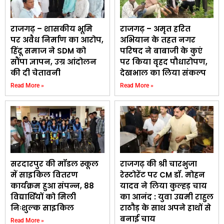
राजगढ़ – शासकीय भूमि
राजगढ़ – अमृत हरित
पर अवैध निर्माण का आरोप,
अभियान के तहत नगर
हिंदू समाज ने SDM को
परिषद ने बाबाजी के कुएं
सौंपा ज्ञापन, उग्र आंदोलन
पर किया वृहद पौधारोपण,
की दी चेतावनी
देखभाल का लिया संकल्प
Read More »
Read More »
सरदारपुर की मॉडल स्कूल
राजगढ़ की श्री चारभुजा
में साइकिल वितरण
रेस्टोरेंट पर CM डॉ. मोहन
कार्यक्रम हुआ संपन्न, 88
यादव ने लिया कुल्हड़ चाय
विद्यार्थियों को मिली
का आनंद : युवा उद्यमी राहुल
निःशुल्क साइकिल
राठौड़ के साथ अपने हाथों से
बनाई चाय
Read More »