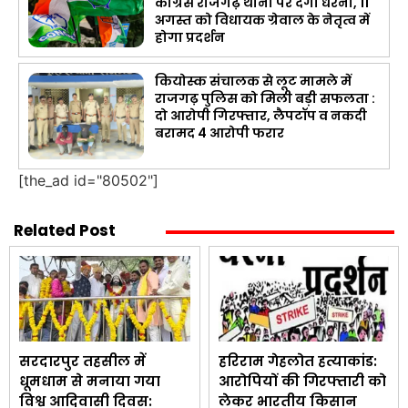
कांग्रेस राजगढ़ थाना पर देगी धरना, 11
अगस्त को विधायक ग्रेवाल के नेतृत्व में
होगा प्रदर्शन
कियोस्क संचालक से लूट मामले में
राजगढ़ पुलिस को मिली बड़ी सफलता :
दो आरोपी गिरफ्तार, लैपटॉप व नकदी
बरामद 4 आरोपी फरार
[the_ad id="80502"]
Related Post
सरदारपुर तहसील में
हरिराम गेहलोत हत्याकांड:
धूमधाम से मनाया गया
आरोपियों की गिरफ्तारी को
विश्व आदिवासी दिवस:
लेकर भारतीय किसान