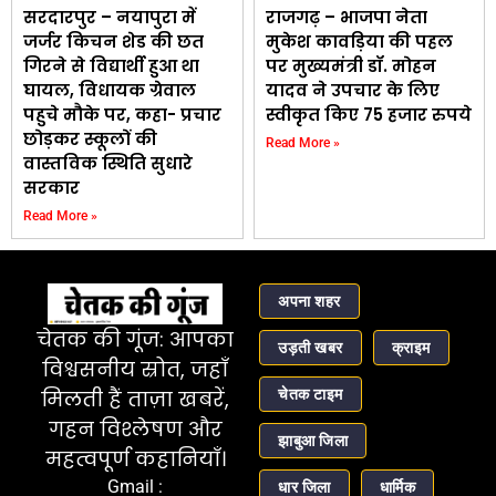
सरदारपुर – नयापुरा में
राजगढ़ – भाजपा नेता
जर्जर किचन शेड की छत
मुकेश कावड़िया की पहल
गिरने से विद्यार्थी हुआ था
पर मुख्यमंत्री डॉ. मोहन
घायल, विधायक ग्रेवाल
यादव ने उपचार के लिए
पहुचे मौके पर, कहा- प्रचार
स्वीकृत किए 75 हजार रुपये
छोड़कर स्कूलों की
Read More »
वास्तविक स्थिति सुधारे
सरकार
Read More »
अपना शहर
चेतक की गूंज: आपका
उड़ती खबर
क्राइम
विश्वसनीय स्रोत, जहाँ
चेतक टाइम
मिलती हैं ताज़ा खबरें,
गहन विश्लेषण और
झाबुआ जिला
महत्वपूर्ण कहानियाँ।
Gmail :
धार जिला
धार्मिक