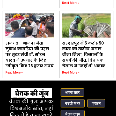
Read More »
राजगढ़ – भाजपा नेता
सरदारपुर में 5 करोड 50
मुकेश कावड़िया की पहल
लाख का खरीफ फसल
पर मुख्यमंत्री डॉ. मोहन
बीमा मिला, किसानों के
यादव ने उपचार के लिए
संघर्ष की जीत, विधायक
स्वीकृत किए 75 हजार रुपये
ग्रेवाल ने उठाई थी आवाज़
Read More »
Read More »
अपना शहर
चेतक की गूंज: आपका
उड़ती खबर
क्राइम
विश्वसनीय स्रोत, जहाँ
चेतक टाइम
मिलती हैं ताज़ा खबरें,