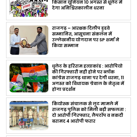
किसान यूनियन 10 अगस्त से धूलेट में
देगा अनिश्चितकालीन धरना
राजगढ़ – आरक्षक दिलीप डुडवे
सम्मानित, आसूचना संकलन में
उल्लेखनीय योगदान पर SP शर्मा ने
किया सम्मान
धुलेट के हरिराम हत्याकांड : आरोपियो
की गिरफ्तारी नही होने पर ब्लॉक
कांग्रेस राजगढ़ थाना पर देगी धरना, 11
अगस्त को विधायक ग्रेवाल के नेतृत्व में
होगा प्रदर्शन
कियोस्क संचालक से लूट मामले में
राजगढ़ पुलिस को मिली बड़ी सफलता :
दो आरोपी गिरफ्तार, लैपटॉप व नकदी
बरामद 4 आरोपी फरार