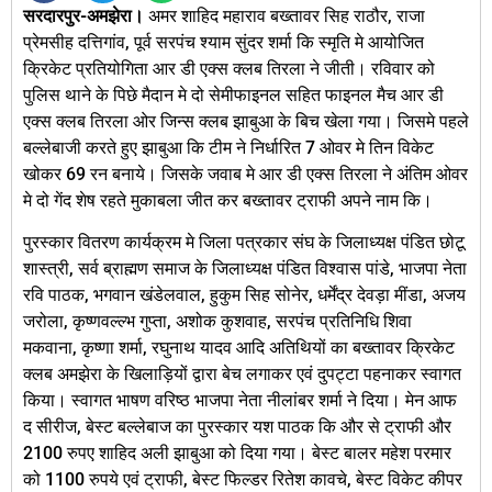
सरदारपुर-अमझेरा।
अमर शाहिद महाराव बख्तावर सिह राठौर, राजा
प्रेमसीह दत्तिगांव, पूर्व सरपंच श्याम सुंदर शर्मा कि स्मृति मे आयोजित
क्रिकेट प्रतियोगिता आर डी एक्स क्लब तिरला ने जीती। रविवार को
पुलिस थाने के पिछे मैदान मे दो सेमीफाइनल सहित फाइनल मैच आर डी
एक्स क्लब तिरला ओर जिन्स क्लब झाबुआ के बिच खेला गया। जिसमे पहले
बल्लेबाजी करते हुए झाबुआ कि टीम ने निर्धारित 7 ओवर मे तिन विकेट
खोकर 69 रन बनाये। जिसके जवाब मे आर डी एक्स तिरला ने अंतिम ओवर
मे दो गेंद शेष रहते मुकाबला जीत कर बख्तावर ट्राफी अपने नाम कि।
पुरस्कार वितरण कार्यक्रम मे जिला पत्रकार संघ के जिलाध्यक्ष पंडित छोटू
शास्त्री, सर्व ब्राह्मण समाज के जिलाध्यक्ष पंडित विश्वास पांडे, भाजपा नेता
रवि पाठक, भगवान खंडेलवाल, हुकुम सिह सोनेर, धर्मेंद्र देवड़ा मींडा, अजय
जरोला, कृष्णवल्ल्भ गुप्ता, अशोक कुशवाह, सरपंच प्रतिनिधि शिवा
मकवाना, कृष्णा शर्मा, रघुनाथ यादव आदि अतिथियों का बख्तावर क्रिकेट
क्लब अमझेरा के खिलाड़ियों द्वारा बेच लगाकर एवं दुपट्टा पहनाकर स्वागत
किया। स्वागत भाषण वरिष्ठ भाजपा नेता नीलांबर शर्मा ने दिया। मेन आफ
द सीरीज, बेस्ट बल्लेबाज का पुरस्कार यश पाठक कि और से ट्राफी और
2100 रुपए शाहिद अली झाबुआ को दिया गया। बेस्ट बालर महेश परमार
को 1100 रुपये एवं ट्राफी, बेस्ट फिल्डर रितेश कावचे, बेस्ट विकेट कीपर