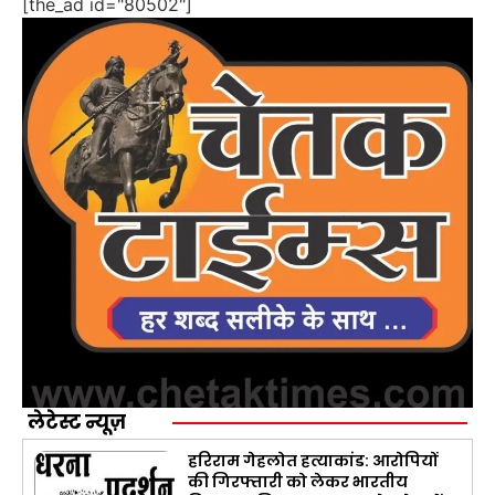
[the_ad id="80502"]
लेटेस्ट न्यूज़
हरिराम गेहलोत हत्याकांड: आरोपियों
की गिरफ्तारी को लेकर भारतीय