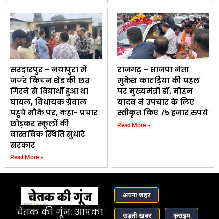
सरदारपुर – नयापुरा में
राजगढ़ – भाजपा नेता
जर्जर किचन शेड की छत
मुकेश कावड़िया की पहल
गिरने से विद्यार्थी हुआ था
पर मुख्यमंत्री डॉ. मोहन
घायल, विधायक ग्रेवाल
यादव ने उपचार के लिए
पहुचे मौके पर, कहा- प्रचार
स्वीकृत किए 75 हजार रुपये
छोड़कर स्कूलों की
Read More »
वास्तविक स्थिति सुधारे
सरकार
Read More »
अपना शहर
चेतक की गूंज: आपका
उड़ती खबर
क्राइम