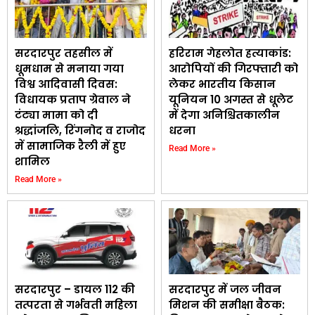
सरदारपुर तहसील में
हरिराम गेहलोत हत्याकांड:
धूमधाम से मनाया गया
आरोपियों की गिरफ्तारी को
विश्व आदिवासी दिवस:
लेकर भारतीय किसान
विधायक प्रताप ग्रेवाल ने
यूनियन 10 अगस्त से धूलेट
टंट्या मामा को दी
में देगा अनिश्चितकालीन
श्रद्धांजलि, रिंगनोद व राजोद
धरना
में सामाजिक रैली में हुए
Read More »
शामिल
Read More »
सरदारपुर – डायल 112 की
सरदारपुर में जल जीवन
तत्परता से गर्भवती महिला
मिशन की समीक्षा बैठक: