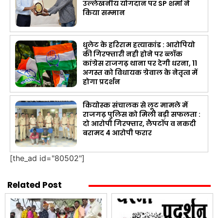
उल्लेखनीय योगदान पर SP शर्मा ने
किया सम्मान
धुलेट के हरिराम हत्याकांड : आरोपियो
की गिरफ्तारी नही होने पर ब्लॉक
कांग्रेस राजगढ़ थाना पर देगी धरना, 11
अगस्त को विधायक ग्रेवाल के नेतृत्व में
होगा प्रदर्शन
कियोस्क संचालक से लूट मामले में
राजगढ़ पुलिस को मिली बड़ी सफलता :
दो आरोपी गिरफ्तार, लैपटॉप व नकदी
बरामद 4 आरोपी फरार
[the_ad id="80502"]
Related Post