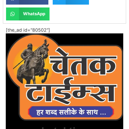
WhatsApp
[the_ad id="80502"]