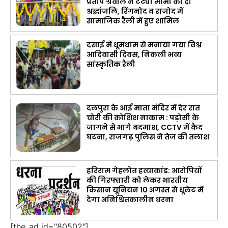
प्रताप ग्रेवाल ने टंट्या मामा को दी
श्रद्धांजलि, रिंगनोद व राजोद में
सामाजिक रैली में हुए शामिल
दसाई में धूमधाम से मनाया गया विश्व
आदिवासी दिवस, निकली भव्य
सांस्कृतिक रैली
दलपुरा के आई माता मंदिर में देर रात
चोरी की कोशिश नाकाम : पड़ोसी के
जागने से भागे बदमाश, CCTV में कैद
घटना, राजगढ़ पुलिस ने तेज की तलाश
हरिराम गेहलोत हत्याकांड: आरोपियों
की गिरफ्तारी को लेकर भारतीय
किसान यूनियन 10 अगस्त से धूलेट में
देगा अनिश्चितकालीन धरना
[the_ad id="80502"]