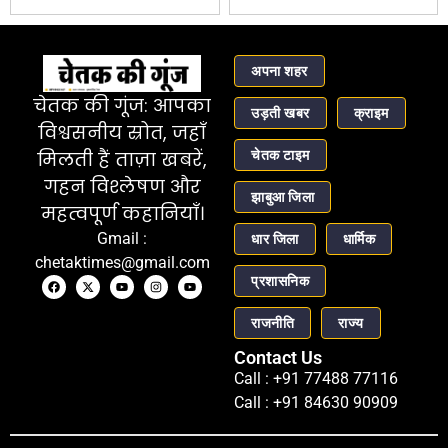
अपना शहर
चेतक की गूंज: आपका
उड़ती खबर
क्राइम
विश्वसनीय स्रोत, जहाँ
चेतक टाइम
मिलती हैं ताज़ा खबरें,
गहन विश्लेषण और
झाबुआ जिला
महत्वपूर्ण कहानियाँ।
Gmail :
धार जिला
धार्मिक
chetaktimes@gmail.com
प्रशासनिक
राजनीति
राज्य
Contact Us
Call : +91 77488 77116
Call : +91 84630 90909