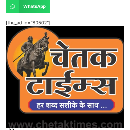
WhatsApp
[the_ad id="80502"]