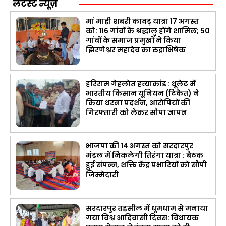
लेटेस्ट न्यूज़
मां माही शबरी कावड़ यात्रा 17 अगस्त
को: 116 गांवों के श्रद्धालु होंगे शामिल; 50
गांवों के समाज प्रमुखों ने किया
झिरणेश्वर महादेव का रुद्राभिषेक
हरिराम गेहलोत हत्याकांड : धूलेट में
भारतीय किसान यूनियन (टिकैत) ने
किया धरना प्रदर्शन, आरोपियों की
गिरफ्तारी को लेकर सौपा ज्ञापन
भाजपा की 14 अगस्त को सरदारपुर
मंडल में निकलेगी तिरंगा यात्रा : बैठक
हुई संपन्न, शक्ति केंद्र प्रभारियों को सौंपी
जिम्मेदारी
सरदारपुर तहसील में धूमधाम से मनाया
गया विश्व आदिवासी दिवस: विधायक