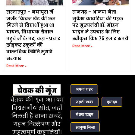
सरदारपुर – नयापुरा में
राजगढ़ – भाजपा नेता
जर्जर किचन शेड की छत
मुकेश कावड़िया की पहल
गिरने से विद्यार्थी हुआ था
पर मुख्यमंत्री डॉ. मोहन
घायल, विधायक ग्रेवाल
यादव ने उपचार के लिए
पहुचे मौके पर, कहा- प्रचार
स्वीकृत किए 75 हजार रुपये
छोड़कर स्कूलों की
Read More »
वास्तविक स्थिति सुधारे
सरकार
Read More »
अपना शहर
चेतक की गूंज: आपका
उड़ती खबर
क्राइम
विश्वसनीय स्रोत, जहाँ
चेतक टाइम
मिलती हैं ताज़ा खबरें,
गहन विश्लेषण और
झाबुआ जिला
महत्वपूर्ण कहानियाँ।