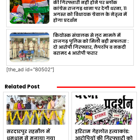
की गिरफ्तारी नही होने पर ब्लॉक
कांग्रेस राजगढ़ थाना पर देगी धरना, 11
अगस्त को विधायक ग्रेवाल के नेतृत्व में
होगा प्रदर्शन
कियोस्क संचालक से लूट मामले में
राजगढ़ पुलिस को मिली बड़ी सफलता :
दो आरोपी गिरफ्तार, लैपटॉप व नकदी
बरामद 4 आरोपी फरार
[the_ad id="80502"]
Related Post
सरदारपुर तहसील में
हरिराम गेहलोत हत्याकांड:
धूमधाम से मनाया गया
आरोपियों की गिरफ्तारी को