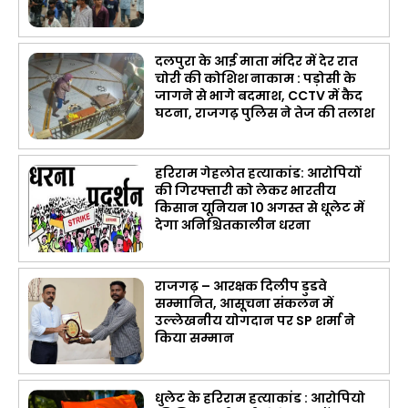
दलपुरा के आई माता मंदिर में देर रात
चोरी की कोशिश नाकाम : पड़ोसी के
जागने से भागे बदमाश, CCTV में कैद
घटना, राजगढ़ पुलिस ने तेज की तलाश
हरिराम गेहलोत हत्याकांड: आरोपियों
की गिरफ्तारी को लेकर भारतीय
किसान यूनियन 10 अगस्त से धूलेट में
देगा अनिश्चितकालीन धरना
राजगढ़ – आरक्षक दिलीप डुडवे
सम्मानित, आसूचना संकलन में
उल्लेखनीय योगदान पर SP शर्मा ने
किया सम्मान
धुलेट के हरिराम हत्याकांड : आरोपियो