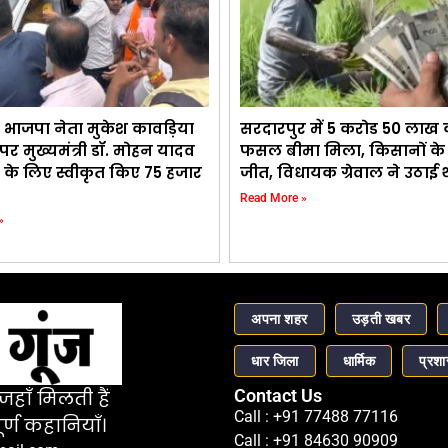
 भाजपा नेता मुकेश कावड़िया
सरदारपुर में 5 करोड 50 लाख
र मुख्यमंत्री डॉ. मोहन यादव
फसल बीमा मिला, किसानों के स
 के लिए स्वीकृत किए 75 हजार
जीत, विधायक ग्रेवाल ने उठाई
Read More »
»
अपना शहर
उड़ती खबर
धार जिला
धार्मिक
प्रश
Contact Us
हाँ मिलती हैं
Call : +91 77488 77116
र्ण कहानियाँ।
Call : +91 84630 90909