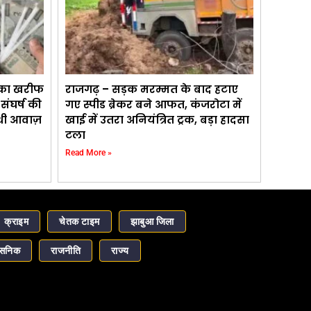
 का खरीफ
राजगढ़ – सड़क मरम्मत के बाद हटाए
ंघर्ष की
गए स्पीड ब्रेकर बने आफत, कंजरोटा में
 थी आवाज़
खाई में उतरा अनियंत्रित ट्रक, बड़ा हादसा
टला
Read More »
क्राइम
चेतक टाइम
झाबुआ जिला
ासनिक
राजनीति
राज्य