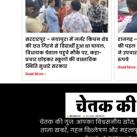
सरदारपुर – नयापुरा में जर्जर किचन शेड
राजगढ़ –
की छत गिरने से विद्यार्थी हुआ था घायल,
की पहल प
विधायक ग्रेवाल पहुचे मौके पर, कहा-
ने उपचार
प्रचार छोड़कर स्कूलों की वास्तविक
रुपये
स्थिति सुधारे सरकार
Read More 
Read More »
चेतक की गूंज: आपका विश्वसनीय स्रोत, ज
ताज़ा खबरें, गहन विश्लेषण और महत्वपू