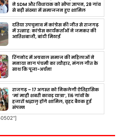
ने SDM और विधायक को सौंपा ज्ञापन, 28 गांव
से बड़ी संख्या में समाजजन हुए शामिल
दतिया उपचुनाव में कांग्रेस की जीत से राजगढ़
में उत्साह: कांग्रेस कार्यकर्ताओं ने जमकर की
आतिशबाजी, बांटी मिठाई
रिंगनोद में अग्रवाल समाज की महिलाओं ने
मनाया नाग पंचमी का त्यौहार, मंगल गीत के
साथ कि पूजा-अर्चना
राजगढ़ – 17 अगस्त को निकलेगी ऐतिहासिक
‘मां माही शबरी कावड़ यात्रा’, 116 गांवों के
हजारों श्रद्धालु होंगे शामिल, वृहद बैठक हुई
संपन्न
80502"]