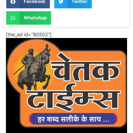
Facebook
Twitter
WhatsApp
[the_ad id="80502"]