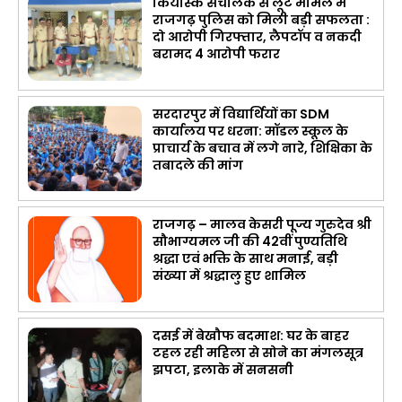
कियोस्क संचालक से लूट मामले में
राजगढ़ पुलिस को मिली बड़ी सफलता :
दो आरोपी गिरफ्तार, लैपटॉप व नकदी
बरामद 4 आरोपी फरार
सरदारपुर में विद्यार्थियों का SDM
कार्यालय पर धरना: मॉडल स्कूल के
प्राचार्य के बचाव में लगे नारे, शिक्षिका के
तबादले की मांग
राजगढ़ – मालव केसरी पूज्य गुरुदेव श्री
सौभाग्यमल जी की 42वीं पुण्यतिथि
श्रद्धा एवं भक्ति के साथ मनाई, बड़ी
संख्या में श्रद्धालु हुए शामिल
दसई में बेखौफ बदमाश: घर के बाहर
टहल रही महिला से सोने का मंगलसूत्र
झपटा, इलाके में सनसनी