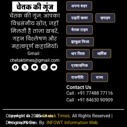
अपना शहर
चेतक की गूंज: आपका
उड़ती खबर
क्राइम
विश्वसनीय स्रोत, जहाँ
चेतक टाइम
मिलती हैं ताज़ा खबरें,
गहन विश्लेषण और
झाबुआ जिला
महत्वपूर्ण कहानियाँ।
Gmail :
धार जिला
धार्मिक
chetaktimes@gmail.com
प्रशासनिक
राजनीति
राज्य
Contact Us
Call : +91 77488 77116
Call : +91 84630 90909
Copyright © 2025
Contact us
About us
Chetak Times
. All Rights Reserved |
Privacy Policy
Designed & Dev. By:
INFOWT Information Web