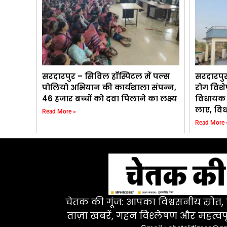
सरदारपुर – सिविल हॉस्पिटल में पल्स
सरदारपुर 
पोलियो अभियान की कार्यशाला संपन्न,
रोग विशे
46 हजार बच्चों को दवा पिलाने का लक्ष्य
विधायक प्
लाए, विध
Read More »
Read More 
चेतक की गूंज: आपका विश्वसनीय स्रोत, ज
ताज़ा खबरें, गहन विश्लेषण और महत्वपू