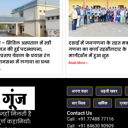
– सिविल अस्पताल में स्त्री
दसाई में जनगणना के तहत म
षज्ञ की हुई पदस्थापना,
गणना का कार्य तहसीलदार के
रताप ग्रेवाल के प्रयास रंग
मार्गदर्शन में हुआ शुरू
ानसभा में लगाया था प्रश्न
Read More »
»
अपना शहर
उड़ती खबर
धार जिला
धार्मिक
प्रश
Contact Us
हाँ मिलती हैं
Call : +91 77488 77116
र्ण कहानियाँ।
Call : +91 84630 90909