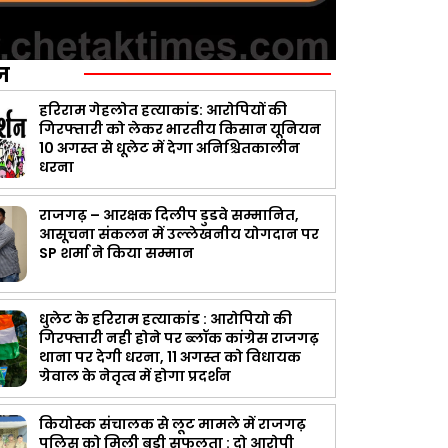
ज़
हरिराम गेहलोत हत्याकांड: आरोपियों की
गिरफ्तारी को लेकर भारतीय किसान यूनियन
10 अगस्त से धूलेट में देगा अनिश्चितकालीन
धरना
राजगढ़ – आरक्षक दिलीप डुडवे सम्मानित,
आसूचना संकलन में उल्लेखनीय योगदान पर
SP शर्मा ने किया सम्मान
धुलेट के हरिराम हत्याकांड : आरोपियो की
गिरफ्तारी नही होने पर ब्लॉक कांग्रेस राजगढ़
थाना पर देगी धरना, 11 अगस्त को विधायक
ग्रेवाल के नेतृत्व में होगा प्रदर्शन
कियोस्क संचालक से लूट मामले में राजगढ़
पुलिस को मिली बड़ी सफलता : दो आरोपी