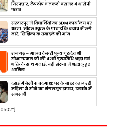
गिरफ्तार, लैपटॉप व नकदी बरामद 4 आरोपी
फरार
सरदारपुर में विद्यार्थियों का SDM कार्यालय पर
धरना: मॉडल स्कूल के प्राचार्य के बचाव में लगे
नारे, शिक्षिका के तबादले की मांग
राजगढ़ – मालव केसरी पूज्य गुरुदेव श्री
सौभाग्यमल जी की 42वीं पुण्यतिथि श्रद्धा एवं
भक्ति के साथ मनाई, बड़ी संख्या में श्रद्धालु हुए
शामिल
दसई में बेखौफ बदमाश: घर के बाहर टहल रही
महिला से सोने का मंगलसूत्र झपटा, इलाके में
सनसनी
80502"]