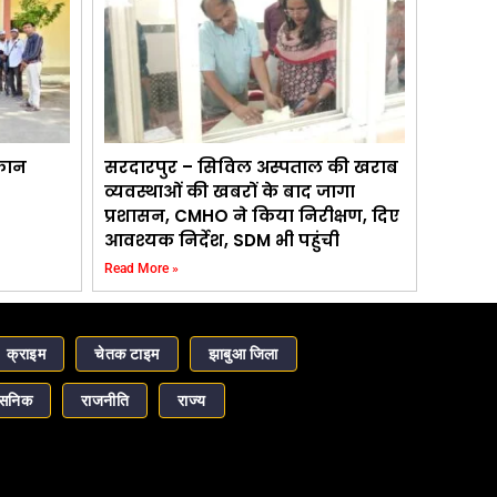
कान
सरदारपुर – सिविल अस्पताल की खराब
व्यवस्थाओं की खबरों के बाद जागा
प्रशासन, CMHO ने किया निरीक्षण, दिए
आवश्यक निर्देश, SDM भी पहुंची
Read More »
क्राइम
चेतक टाइम
झाबुआ जिला
ासनिक
राजनीति
राज्य