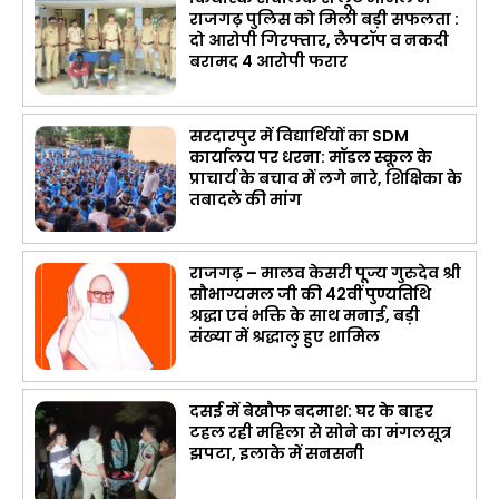
राजगढ़ पुलिस को मिली बड़ी सफलता :
दो आरोपी गिरफ्तार, लैपटॉप व नकदी
बरामद 4 आरोपी फरार
सरदारपुर में विद्यार्थियों का SDM
कार्यालय पर धरना: मॉडल स्कूल के
प्राचार्य के बचाव में लगे नारे, शिक्षिका के
तबादले की मांग
राजगढ़ – मालव केसरी पूज्य गुरुदेव श्री
सौभाग्यमल जी की 42वीं पुण्यतिथि
श्रद्धा एवं भक्ति के साथ मनाई, बड़ी
संख्या में श्रद्धालु हुए शामिल
दसई में बेखौफ बदमाश: घर के बाहर
टहल रही महिला से सोने का मंगलसूत्र
झपटा, इलाके में सनसनी