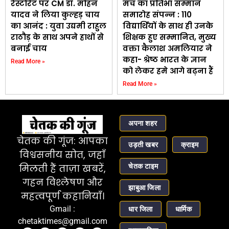
रेस्टोरेंट पर CM डॉ. मोहन
मंच का प्रतिभा सम्मान
यादव ने लिया कुल्हड़ चाय
समारोह संपन्न : 110
का आनंद : युवा उद्यमी राहुल
विद्यार्थियों के साथ ही उनके
राठौड़ के साथ अपने हाथों से
शिक्षक हुए सम्मानित, मुख्य
बनाई चाय
वक्ता कैलाश अमलियार ने
कहा- श्रेष्ठ भारत के ज्ञान
Read More »
को लेकर हमे आगे बढ़ना हैं
Read More »
अपना शहर
चेतक की गूंज: आपका
उड़ती खबर
क्राइम
विश्वसनीय स्रोत, जहाँ
चेतक टाइम
मिलती हैं ताज़ा खबरें,
गहन विश्लेषण और
झाबुआ जिला
महत्वपूर्ण कहानियाँ।
Gmail :
धार जिला
धार्मिक
chetaktimes@gmail.com