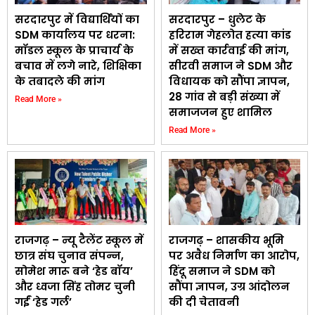
सरदारपुर में विद्यार्थियों का
सरदारपुर – धुलेट के
SDM कार्यालय पर धरना:
हरिराम गेहलोत हत्या कांड
मॉडल स्कूल के प्राचार्य के
में सख्त कार्रवाई की मांग,
बचाव में लगे नारे, शिक्षिका
सीरवी समाज ने SDM और
के तबादले की मांग
विधायक को सौंपा ज्ञापन,
28 गांव से बड़ी संख्या में
Read More »
समाजजन हुए शामिल
Read More »
राजगढ़ – न्यू टैलेंट स्कूल में
राजगढ़ – शासकीय भूमि
छात्र संघ चुनाव संपन्न,
पर अवैध निर्माण का आरोप,
सोमेश मारू बने ‘हेड बॉय’
हिंदू समाज ने SDM को
और ध्वजा सिंह तोमर चुनी
सौंपा ज्ञापन, उग्र आंदोलन
गईं ‘हेड गर्ल’
की दी चेतावनी