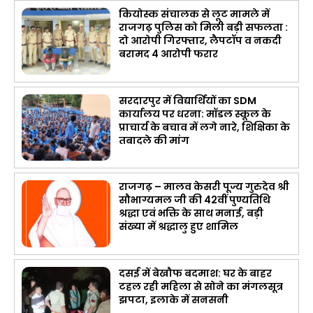
कियोस्क संचालक से लूट मामले में
राजगढ़ पुलिस को मिली बड़ी सफलता :
दो आरोपी गिरफ्तार, लैपटॉप व नकदी
बरामद 4 आरोपी फरार
सरदारपुर में विद्यार्थियों का SDM
कार्यालय पर धरना: मॉडल स्कूल के
प्राचार्य के बचाव में लगे नारे, शिक्षिका के
तबादले की मांग
राजगढ़ – मालव केसरी पूज्य गुरुदेव श्री
सौभाग्यमल जी की 42वीं पुण्यतिथि
श्रद्धा एवं भक्ति के साथ मनाई, बड़ी
संख्या में श्रद्धालु हुए शामिल
दसई में बेखौफ बदमाश: घर के बाहर
टहल रही महिला से सोने का मंगलसूत्र
झपटा, इलाके में सनसनी