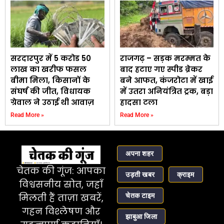
सरदारपुर में 5 करोड 50
राजगढ़ – सड़क मरम्मत के
लाख का खरीफ फसल
बाद हटाए गए स्पीड ब्रेकर
बीमा मिला, किसानों के
बने आफत, कंजरोटा में खाई
संघर्ष की जीत, विधायक
में उतरा अनियंत्रित ट्रक, बड़ा
ग्रेवाल ने उठाई थी आवाज़
हादसा टला
Read More »
Read More »
अपना शहर
चेतक की गूंज: आपका
उड़ती खबर
क्राइम
विश्वसनीय स्रोत, जहाँ
चेतक टाइम
मिलती हैं ताज़ा खबरें,
गहन विश्लेषण और
झाबुआ जिला