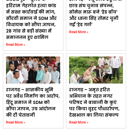
हरिराम गेहलोत हत्या कांड
छात्र संघ चुनाव संपन्न,
में सख्त कार्रवाई की मांग,
सोमेश मारू बने ‘हेड बॉय’
सीरवी समाज ने SDM और
और ध्वजा सिंह तोमर चुनी
विधायक को सौंपा ज्ञापन,
गईं ‘हेड गर्ल’
28 गांव से बड़ी संख्या में
Read More »
समाजजन हुए शामिल
Read More »
राजगढ़ – शासकीय भूमि
राजगढ़ – अमृत हरित
पर अवैध निर्माण का आरोप,
अभियान के तहत नगर
हिंदू समाज ने SDM को
परिषद ने बाबाजी के कुएं
सौंपा ज्ञापन, उग्र आंदोलन
पर किया वृहद पौधारोपण,
की दी चेतावनी
देखभाल का लिया संकल्प
Read More »
Read More »