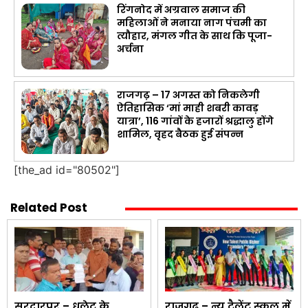
रिंगनोद में अग्रवाल समाज की
महिलाओं ने मनाया नाग पंचमी का
त्यौहार, मंगल गीत के साथ कि पूजा-
अर्चना
राजगढ़ – 17 अगस्त को निकलेगी
ऐतिहासिक ‘मां माही शबरी कावड़
यात्रा’, 116 गांवों के हजारों श्रद्धालु होंगे
शामिल, वृहद बैठक हुई संपन्न
[the_ad id="80502"]
Related Post
सरदारपुर – धुलेट के
राजगढ़ – न्यू टैलेंट स्कूल में