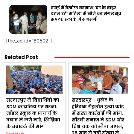
दसई में बेखौफ बदमाश: घर के बाहर
टहल रही महिला से सोने का मंगलसूत्र
झपटा, इलाके में सनसनी
[the_ad id="80502"]
Related Post
सरदारपुर में विद्यार्थियों का
सरदारपुर – धुलेट के
SDM कार्यालय पर धरना:
हरिराम गेहलोत हत्या कांड
मॉडल स्कूल के प्राचार्य के
में सख्त कार्रवाई की मांग,
बचाव में लगे नारे, शिक्षिका
सीरवी समाज ने SDM और
के तबादले की मांग
विधायक को सौंपा ज्ञापन,
28 गांव से बड़ी संख्या में
Read More »