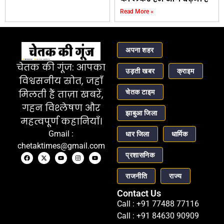
Read More »
अपना शहर
चेतक की गूंज: आपका
उड़ती खबर
क्राइम
विश्वसनीय स्रोत, जहाँ
चेतक टाइम
मिलती हैं ताज़ा खबरें,
गहन विश्लेषण और
झाबुआ जिला
महत्वपूर्ण कहानियाँ।
Gmail :
धार जिला
धार्मिक
chetaktimes@gmail.com
प्रशासनिक
राजनीति
राज्य
Contact Us
Call : +91 77488 77116
Call : +91 84630 90909