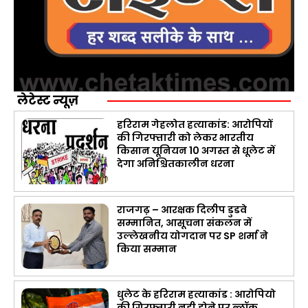
लेटेस्ट न्यूज़
हरिराम गेहलोत हत्याकांड: आरोपियों
की गिरफ्तारी को लेकर भारतीय
किसान यूनियन 10 अगस्त से धूलेट में
देगा अनिश्चितकालीन धरना
राजगढ़ – आरक्षक दिलीप डुडवे
सम्मानित, आसूचना संकलन में
उल्लेखनीय योगदान पर SP शर्मा ने
किया सम्मान
धुलेट के हरिराम हत्याकांड : आरोपियो
की गिरफ्तारी नही होने पर ब्लॉक