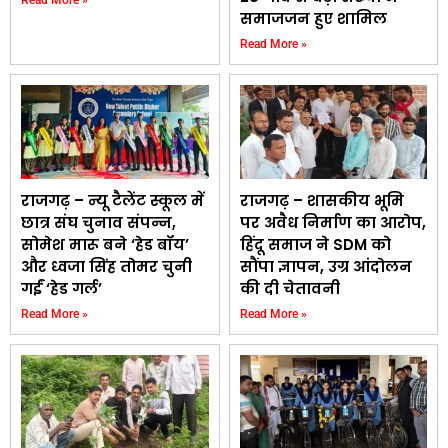
समाजजन हुए शामिल
Read More »
राजगढ़ – न्यू टैलेंट स्कूल में
राजगढ़ – शासकीय भूमि
छात्र संघ चुनाव संपन्न,
पर अवैध निर्माण का आरोप,
सोमेश मारू बने ‘हेड बॉय’
हिंदू समाज ने SDM को
और ध्वजा सिंह तोमर चुनी
सौंपा ज्ञापन, उग्र आंदोलन
गईं ‘हेड गर्ल’
की दी चेतावनी
Read More »
Read More »