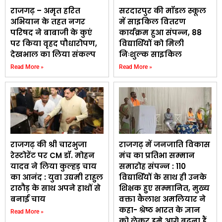
राजगढ़ – अमृत हरित
सरदारपुर की मॉडल स्कूल
अभियान के तहत नगर
में साइकिल वितरण
परिषद ने बाबाजी के कुएं
कार्यक्रम हुआ संपन्न, 88
पर किया वृहद पौधारोपण,
विद्यार्थियों को मिली
देखभाल का लिया संकल्प
निःशुल्क साइकिल
Read More »
Read More »
राजगढ़ की श्री चारभुजा
राजगढ़ में जनजाति विकास
रेस्टोरेंट पर CM डॉ. मोहन
मंच का प्रतिभा सम्मान
यादव ने लिया कुल्हड़ चाय
समारोह संपन्न : 110
का आनंद : युवा उद्यमी राहुल
विद्यार्थियों के साथ ही उनके
राठौड़ के साथ अपने हाथों से
शिक्षक हुए सम्मानित, मुख्य
बनाई चाय
वक्ता कैलाश अमलियार ने
कहा- श्रेष्ठ भारत के ज्ञान
Read More »
को लेकर हमे आगे बढ़ना हैं