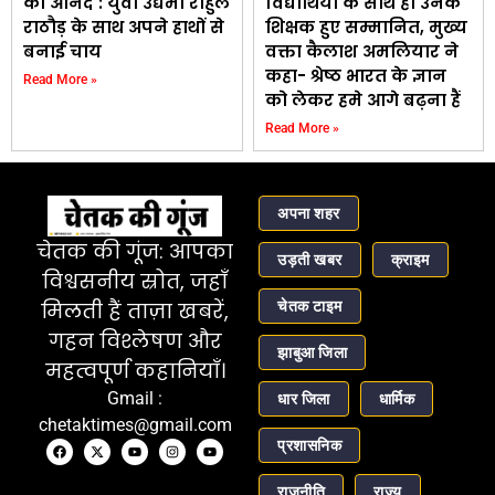
का आनंद : युवा उद्यमी राहुल
विद्यार्थियों के साथ ही उनके
राठौड़ के साथ अपने हाथों से
शिक्षक हुए सम्मानित, मुख्य
बनाई चाय
वक्ता कैलाश अमलियार ने
कहा- श्रेष्ठ भारत के ज्ञान
Read More »
को लेकर हमे आगे बढ़ना हैं
Read More »
अपना शहर
चेतक की गूंज: आपका
उड़ती खबर
क्राइम
विश्वसनीय स्रोत, जहाँ
चेतक टाइम
मिलती हैं ताज़ा खबरें,
गहन विश्लेषण और
झाबुआ जिला
महत्वपूर्ण कहानियाँ।
Gmail :
धार जिला
धार्मिक
chetaktimes@gmail.com
प्रशासनिक
राजनीति
राज्य