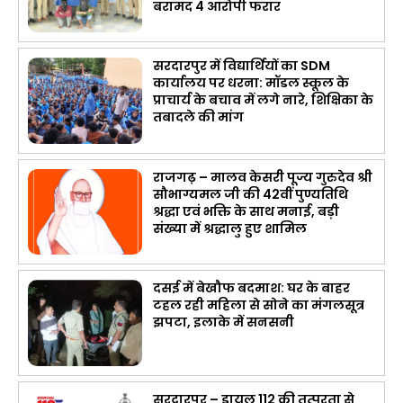
बरामद 4 आरोपी फरार
सरदारपुर में विद्यार्थियों का SDM
कार्यालय पर धरना: मॉडल स्कूल के
प्राचार्य के बचाव में लगे नारे, शिक्षिका के
तबादले की मांग
राजगढ़ – मालव केसरी पूज्य गुरुदेव श्री
सौभाग्यमल जी की 42वीं पुण्यतिथि
श्रद्धा एवं भक्ति के साथ मनाई, बड़ी
संख्या में श्रद्धालु हुए शामिल
दसई में बेखौफ बदमाश: घर के बाहर
टहल रही महिला से सोने का मंगलसूत्र
झपटा, इलाके में सनसनी
सरदारपुर – डायल 112 की तत्परता से