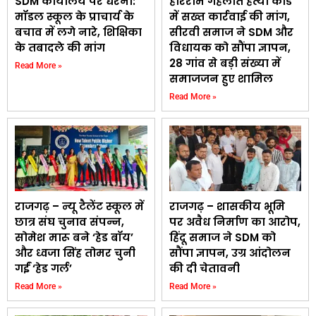
SDM कार्यालय पर धरना:
हरिराम गेहलोत हत्या कांड
मॉडल स्कूल के प्राचार्य के
में सख्त कार्रवाई की मांग,
बचाव में लगे नारे, शिक्षिका
सीरवी समाज ने SDM और
के तबादले की मांग
विधायक को सौंपा ज्ञापन,
28 गांव से बड़ी संख्या में
Read More »
समाजजन हुए शामिल
Read More »
राजगढ़ – न्यू टैलेंट स्कूल में
राजगढ़ – शासकीय भूमि
छात्र संघ चुनाव संपन्न,
पर अवैध निर्माण का आरोप,
सोमेश मारू बने ‘हेड बॉय’
हिंदू समाज ने SDM को
और ध्वजा सिंह तोमर चुनी
सौंपा ज्ञापन, उग्र आंदोलन
गईं ‘हेड गर्ल’
की दी चेतावनी
Read More »
Read More »