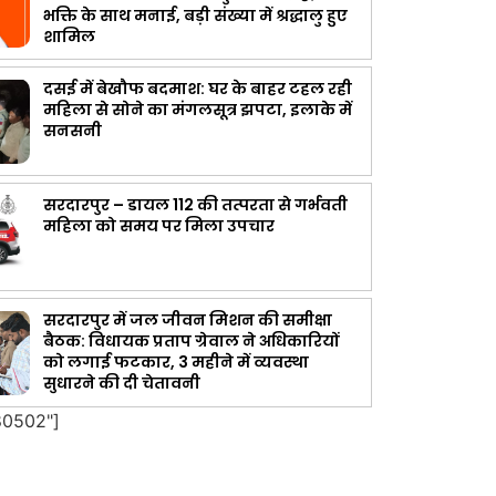
भक्ति के साथ मनाई, बड़ी संख्या में श्रद्धालु हुए
शामिल
दसई में बेखौफ बदमाश: घर के बाहर टहल रही
महिला से सोने का मंगलसूत्र झपटा, इलाके में
सनसनी
सरदारपुर – डायल 112 की तत्परता से गर्भवती
महिला को समय पर मिला उपचार
सरदारपुर में जल जीवन मिशन की समीक्षा
बैठक: विधायक प्रताप ग्रेवाल ने अधिकारियों
को लगाई फटकार, 3 महीने में व्यवस्था
सुधारने की दी चेतावनी
80502"]