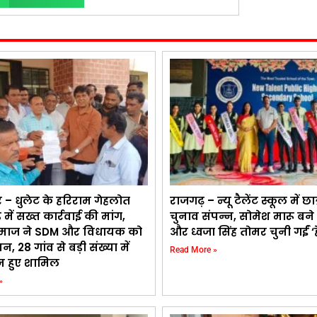
 – धुलेट के हरिराम गेहलोत
राजगढ़ – न्यू टैलेंट स्कूल में छात
ड में सख्त कार्रवाई की मांग,
चुनाव संपन्न, सोमेश मारू बने 
माज ने SDM और विधायक को
और ध्वजा सिंह तोमर चुनी गईं ‘ह
ापन, 28 गांव से बड़ी संख्या में
Read More »
 हुए शामिल
»