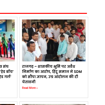
्र संघ
राजगढ़ – शासकीय भूमि पर अवैध
‘हेड बॉय’
निर्माण का आरोप, हिंदू समाज ने SDM
ेड गर्ल’
को सौंपा ज्ञापन, उग्र आंदोलन की दी
चेतावनी
Read More »