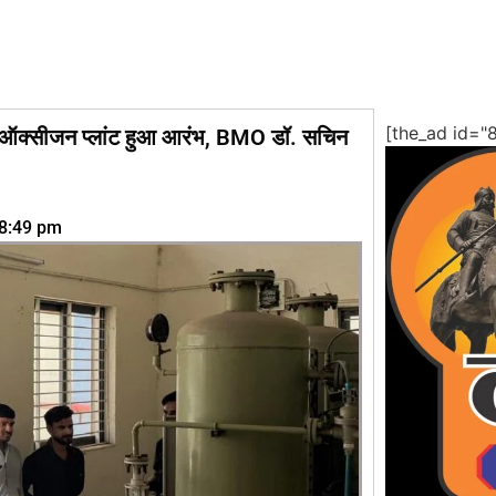
[the_ad id="
पड़ा ऑक्सीजन प्लांट हुआ आरंभ, BMO डॉ. सचिन
8:49 pm