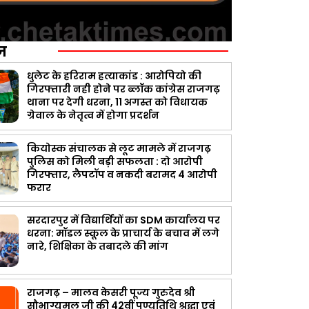
ज़
धुलेट के हरिराम हत्याकांड : आरोपियो की
गिरफ्तारी नही होने पर ब्लॉक कांग्रेस राजगढ़
थाना पर देगी धरना, 11 अगस्त को विधायक
ग्रेवाल के नेतृत्व में होगा प्रदर्शन
कियोस्क संचालक से लूट मामले में राजगढ़
पुलिस को मिली बड़ी सफलता : दो आरोपी
गिरफ्तार, लैपटॉप व नकदी बरामद 4 आरोपी
फरार
सरदारपुर में विद्यार्थियों का SDM कार्यालय पर
धरना: मॉडल स्कूल के प्राचार्य के बचाव में लगे
नारे, शिक्षिका के तबादले की मांग
राजगढ़ – मालव केसरी पूज्य गुरुदेव श्री
सौभाग्यमल जी की 42वीं पुण्यतिथि श्रद्धा एवं