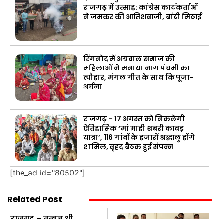
राजगढ़ में उत्साह: कांग्रेस कार्यकर्ताओं
ने जमकर की आतिशबाजी, बांटी मिठाई
रिंगनोद में अग्रवाल समाज की
महिलाओं ने मनाया नाग पंचमी का
त्यौहार, मंगल गीत के साथ कि पूजा-
अर्चना
राजगढ़ – 17 अगस्त को निकलेगी
ऐतिहासिक ‘मां माही शबरी कावड़
यात्रा’, 116 गांवों के हजारों श्रद्धालु होंगे
शामिल, वृहद बैठक हुई संपन्न
[the_ad id="80502"]
Related Post
राजगढ़ – तत्वज्ञ श्री