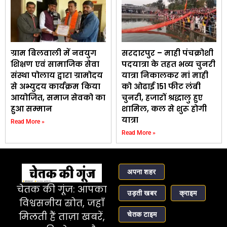
ग्राम बिलवाली में नवयुग
सरदारपुर – माही पंचक्रोशी
शिक्षण एवं सामाजिक सेवा
पदयात्रा के तहत भव्य चुनरी
संस्था पोलाय द्वारा ग्रामोदय
यात्रा निकालकर मां माही
से अभ्युदय कार्यक्रम किया
को ओढाई 151 फीट लंबी
आयोजित, समाज सेवको का
चुनरी, हजारों श्रद्धालु हुए
हुआ सम्मान
शामिल, कल से शुरू होगी
यात्रा
Read More »
Read More »
अपना शहर
चेतक की गूंज: आपका
उड़ती खबर
क्राइम
विश्वसनीय स्रोत, जहाँ
चेतक टाइम
मिलती हैं ताज़ा खबरें,