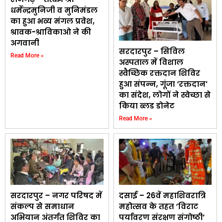
धर्मेन्द्रमुनिजी व मुनिमंडल
का हुआ भव्य मंगल प्रवेश,
श्रावक-श्राविकाओ ने की
अगवानी
सरदारपुर – सिविल
Read More »
अस्पताल में विशाल
स्वैच्छिक रक्तदान शिविर
हुआ संपन्न, गूंजा ‘रक्तदान’
का संदेश, लोगों ने स्वेच्छा से
किया ब्लड डोनेट
Read More »
सरदारपुर – नगर परिषद में
दसाई – 26वें महाशिवरात्रि
संकल्प से समाधान
महोत्सव के तहत ‘विराट
अभियान अंतर्गत शिविर का
पर्यावरण संरक्षण संगोष्ठी’