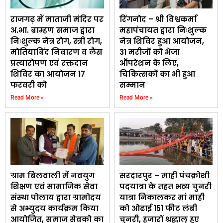
राजगढ़ में माताजी मंदिर पर
रिंगनोद – श्री विश्वकर्मा
अ.भा. ब्राम्हण समाज द्वारा
महापंचायत द्वारा निःशुल्क
निःशुल्क नेत्र रोग, स्त्री रोग,
नेत्र शिविर हुआ आयोजन,
मोतियाबिंद निवारण व लैंस
31 मरीजों को भेजा
प्रत्यारोपण एवं रक्तदान
ऑपरेशन के लिए,
शिविर का आयोजन 17
चिकित्सकों का भी हुआ
फरवरी को
सम्मान
Read More »
Read More »
ग्राम बिलवाली में नवयुग
सरदारपुर – माही पंचक्रोशी
शिक्षण एवं सामाजिक सेवा
पदयात्रा के तहत भव्य चुनरी
संस्था पोलाय द्वारा ग्रामोदय
यात्रा निकालकर मां माही
से अभ्युदय कार्यक्रम किया
को ओढाई 151 फीट लंबी
आयोजित, समाज सेवको का
चुनरी, हजारों श्रद्धालु हुए