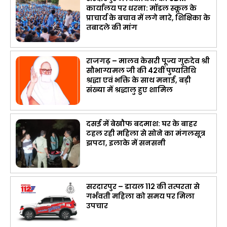
कार्यालय पर धरना: मॉडल स्कूल के
प्राचार्य के बचाव में लगे नारे, शिक्षिका के
तबादले की मांग
राजगढ़ – मालव केसरी पूज्य गुरुदेव श्री
सौभाग्यमल जी की 42वीं पुण्यतिथि
श्रद्धा एवं भक्ति के साथ मनाई, बड़ी
संख्या में श्रद्धालु हुए शामिल
दसई में बेखौफ बदमाश: घर के बाहर
टहल रही महिला से सोने का मंगलसूत्र
झपटा, इलाके में सनसनी
सरदारपुर – डायल 112 की तत्परता से
गर्भवती महिला को समय पर मिला
उपचार