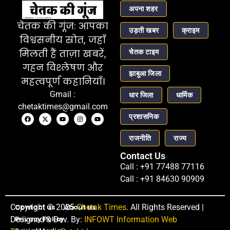
अपना शहर
चेतक की गूंज: आपका
उड़ती खबर
क्राइम
विश्वसनीय स्रोत, जहाँ
चेतक टाइम
मिलती हैं ताज़ा खबरें,
गहन विश्लेषण और
झाबुआ जिला
महत्वपूर्ण कहानियाँ।
Gmail :
धार जिला
धार्मिक
chetaktimes@gmail.com
प्रशासनिक
राजनीति
राज्य
Contact Us
Call : +91 77488 77116
Call : +91 84630 90909
Copyright © 2025
Contact us
About us
Chetak Times
. All Rights Reserved |
Privacy Policy
Designed & Dev. By:
INFOWT Information Web