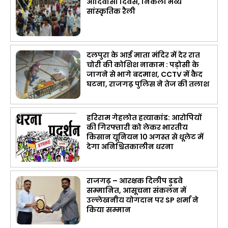
आदिवासी दिवस, निकली भव्य
सांस्कृतिक रैली
दलपुरा के आई माता मंदिर में देर रात
चोरी की कोशिश नाकाम : पड़ोसी के
जागने से भागे बदमाश, CCTV में कैद
घटना, राजगढ़ पुलिस ने तेज की तलाश
हरिराम गेहलोत हत्याकांड: आरोपियों
की गिरफ्तारी को लेकर भारतीय
किसान यूनियन 10 अगस्त से धूलेट में
देगा अनिश्चितकालीन धरना
राजगढ़ – आरक्षक दिलीप डुडवे
सम्मानित, आसूचना संकलन में
उल्लेखनीय योगदान पर SP शर्मा ने
किया सम्मान