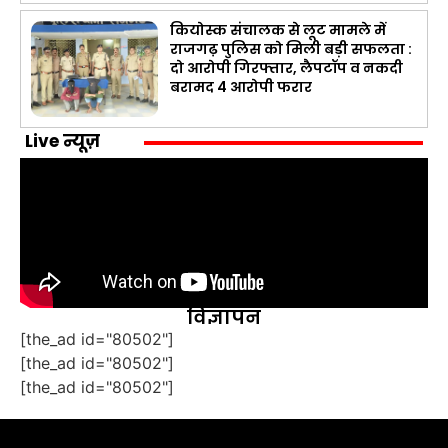
कियोस्क संचालक से लूट मामले में
राजगढ़ पुलिस को मिली बड़ी सफलता :
दो आरोपी गिरफ्तार, लैपटॉप व नकदी
बरामद 4 आरोपी फरार
Live न्यूज़
विज्ञापन
[the_ad id="80502"]
[the_ad id="80502"]
[the_ad id="80502"]