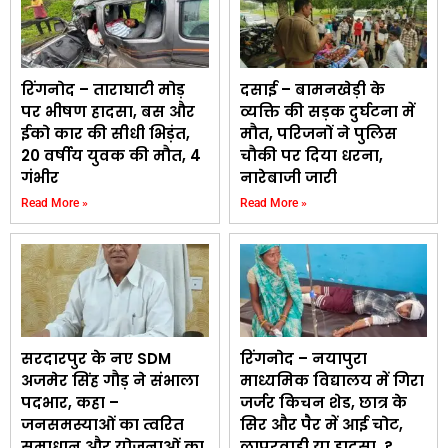
रिंगनोद – ताराघाटी मोड़
दसाई – बामनखेड़ी के
पर भीषण हादसा, बस और
व्यक्ति की सड़क दुर्घटना में
ईको कार की सीधी भिड़ंत,
मौत, परिजनों ने पुलिस
20 वर्षीय युवक की मौत, 4
चौकी पर दिया धरना,
गंभीर
नारेबाजी जारी
Read More »
Read More »
सरदारपुर के नए SDM
रिंगनोद – नयापुरा
अजमेर सिंह गौड़ ने संभाला
माध्यमिक विद्यालय में गिरा
पदभार, कहा –
जर्जर किचन शेड, छात्र के
जनसमस्याओं का त्वरित
सिर और पैर में आई चोट,
समाधान और योजनाओं का
लापरवाही या हादसा..?