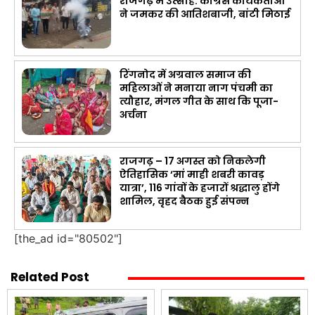
राजगढ़ में उत्साह: कांग्रेस कार्यकर्ताओं
ने जमकर की आतिशबाजी, बांटी मिठाई
रिंगनोद में अग्रवाल समाज की
महिलाओं ने मनाया नाग पंचमी का
त्यौहार, मंगल गीत के साथ कि पूजा-
अर्चना
राजगढ़ – 17 अगस्त को निकलेगी
ऐतिहासिक ‘मां माही शबरी कावड़
यात्रा’, 116 गांवों के हजारों श्रद्धालु होंगे
शामिल, वृहद बैठक हुई संपन्न
[the_ad id="80502"]
Related Post