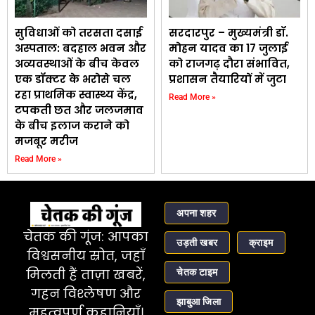
सुविधाओं को तरसता दसाई
सरदारपुर – मुख्यमंत्री डॉ.
अस्पताल: बदहाल भवन और
मोहन यादव का 17 जुलाई
अव्यवस्थाओं के बीच केवल
को राजगढ़ दौरा संभावित,
एक डॉक्टर के भरोसे चल
प्रशासन तैयारियों में जुटा
रहा प्राथमिक स्वास्थ्य केंद्र,
Read More »
टपकती छत और जलजमाव
के बीच इलाज कराने को
मजबूर मरीज
Read More »
अपना शहर
चेतक की गूंज: आपका
उड़ती खबर
क्राइम
विश्वसनीय स्रोत, जहाँ
चेतक टाइम
मिलती हैं ताज़ा खबरें,
गहन विश्लेषण और
झाबुआ जिला
महत्वपूर्ण कहानियाँ।