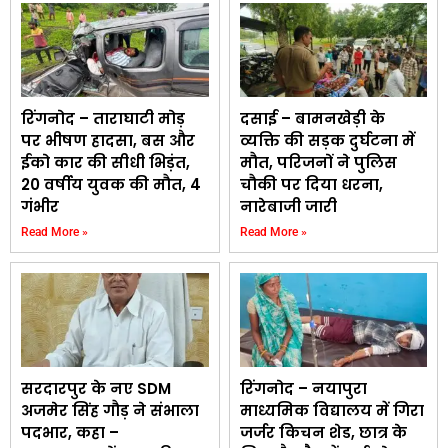
रिंगनोद – ताराघाटी मोड़
दसाई – बामनखेड़ी के
पर भीषण हादसा, बस और
व्यक्ति की सड़क दुर्घटना में
ईको कार की सीधी भिड़ंत,
मौत, परिजनों ने पुलिस
20 वर्षीय युवक की मौत, 4
चौकी पर दिया धरना,
गंभीर
नारेबाजी जारी
Read More »
Read More »
सरदारपुर के नए SDM
रिंगनोद – नयापुरा
अजमेर सिंह गौड़ ने संभाला
माध्यमिक विद्यालय में गिरा
पदभार, कहा –
जर्जर किचन शेड, छात्र के