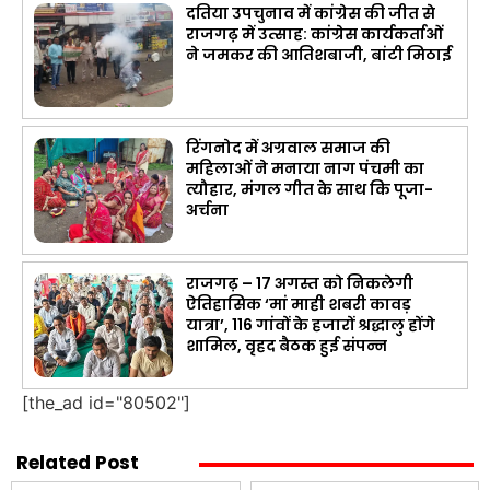
दतिया उपचुनाव में कांग्रेस की जीत से
राजगढ़ में उत्साह: कांग्रेस कार्यकर्ताओं
ने जमकर की आतिशबाजी, बांटी मिठाई
रिंगनोद में अग्रवाल समाज की
महिलाओं ने मनाया नाग पंचमी का
त्यौहार, मंगल गीत के साथ कि पूजा-
अर्चना
राजगढ़ – 17 अगस्त को निकलेगी
ऐतिहासिक ‘मां माही शबरी कावड़
यात्रा’, 116 गांवों के हजारों श्रद्धालु होंगे
शामिल, वृहद बैठक हुई संपन्न
[the_ad id="80502"]
Related Post