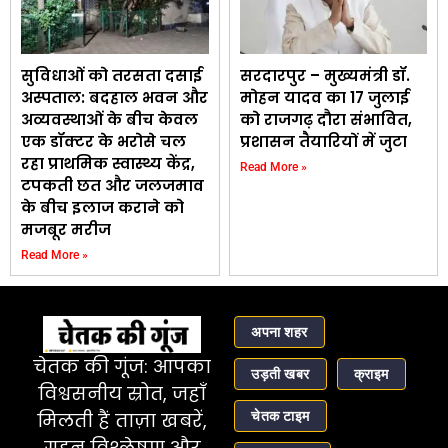
सुविधाओं को तरसता दसाई
सरदारपुर – मुख्यमंत्री डॉ.
अस्पताल: बदहाल भवन और
मोहन यादव का 17 जुलाई
अव्यवस्थाओं के बीच केवल
को राजगढ़ दौरा संभावित,
एक डॉक्टर के भरोसे चल
प्रशासन तैयारियों में जुटा
रहा प्राथमिक स्वास्थ्य केंद्र,
Read More »
टपकती छत और जलजमाव
के बीच इलाज कराने को
मजबूर मरीज
Read More »
अपना शहर
चेतक की गूंज: आपका
उड़ती खबर
क्राइम
विश्वसनीय स्रोत, जहाँ
चेतक टाइम
मिलती हैं ताज़ा खबरें,
गहन विश्लेषण और