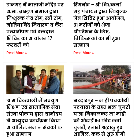
राजगढ़ में माताजी मंदिर पर
रिंगनोद – श्री विश्वकर्मा
अ.भा. ब्राम्हण समाज द्वारा
महापंचायत द्वारा निःशुल्क
निःशुल्क नेत्र रोग, स्त्री रोग,
नेत्र शिविर हुआ आयोजन,
मोतियाबिंद निवारण व लैंस
31 मरीजों को भेजा
प्रत्यारोपण एवं रक्तदान
ऑपरेशन के लिए,
शिविर का आयोजन 17
चिकित्सकों का भी हुआ
फरवरी को
सम्मान
Read More »
Read More »
ग्राम बिलवाली में नवयुग
सरदारपुर – माही पंचक्रोशी
शिक्षण एवं सामाजिक सेवा
पदयात्रा के तहत भव्य चुनरी
संस्था पोलाय द्वारा ग्रामोदय
यात्रा निकालकर मां माही
से अभ्युदय कार्यक्रम किया
को ओढाई 151 फीट लंबी
आयोजित, समाज सेवको का
चुनरी, हजारों श्रद्धालु हुए
हुआ सम्मान
शामिल, कल से शुरू होगी