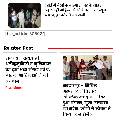
दसई में बेखौफ बदमाश: घर के बाहर
टहल रही महिला से सोने का मंगलसूत्र
झपटा, इलाके में सनसनी
[the_ad id="80502"]
Related Post
राजगढ़ – तत्वज्ञ श्री
धर्मेन्द्रमुनिजी व मुनिमंडल
का हुआ भव्य मंगल प्रवेश,
श्रावक-श्राविकाओ ने की
अगवानी
सरदारपुर – सिविल
Read More »
अस्पताल में विशाल
स्वैच्छिक रक्तदान शिविर
हुआ संपन्न, गूंजा ‘रक्तदान’
का संदेश, लोगों ने स्वेच्छा से
किया ब्लड डोनेट