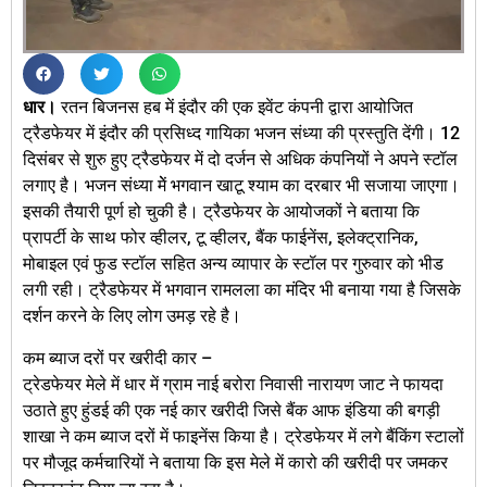
धार।
रतन बिजनस हब में इंदौर की एक इवेंट कंपनी द्वारा आयोज‍ित
ट्रैडफेयर में इंदौर की प्रसिध्‍द गाय‍िका भजन संध्‍या की प्रस्‍तुति देंगी। 12
दिसंबर से शुरु हुए ट्रैडफेयर में दो दर्जन से अध‍िक कंपनियों ने अपने स्‍टॉल
लगाए है। भजन संध्‍या मेें भगवान खाटू श्‍याम का दरबार भी सजाया जाएगा।
इसकी तैयारी पूर्ण हो चुकी है। ट्रैडफेयर के आयोजकों ने बताया कि
प्रापर्टी के साथ फोर व्‍हीलर, टू व्‍हीलर, बैंक फाईनेंस, इलेक्‍ट्रानिक,
मोबाइल एवं फुड स्‍टॉल सहित अन्‍य व्‍यापार के स्‍टॉल पर गुरुवार को भीड
लगी रही। ट्रैडफेयर में भगवान रामलला का मंद‍िर भी बनाया गया है जिसके
दर्शन करने के लिए लोग उमड़ रहे है।
कम ब्याज दरों पर खरीदी कार –
ट्रेडफेयर मेले में धार में ग्राम नाई बरोरा निवासी नारायण जाट ने फायदा
उठाते हुए हुंडई की एक नई कार खरीदी जिसे बैंक आफ इंडिया की बगड़ी
शाखा ने कम ब्याज दरों में फाइनेंस किया है। ट्रेडफेयर में लगे बैंकिंग स्टालों
पर मौजूद कर्मचारियों ने बताया कि इस मेले में कारो की खरीदी पर जमकर