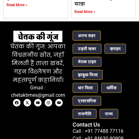
यात्रा
Read More »
Read More »
अपना शहर
चेतक की गूंज: आपका
उड़ती खबर
क्राइम
विश्वसनीय स्रोत, जहाँ
चेतक टाइम
मिलती हैं ताज़ा खबरें,
गहन विश्लेषण और
झाबुआ जिला
महत्वपूर्ण कहानियाँ।
Gmail :
धार जिला
धार्मिक
chetaktimes@gmail.com
प्रशासनिक
राजनीति
राज्य
Contact Us
Call : +91 77488 77116
Call : +91 84630 90909