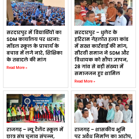
सरदारपुर में विद्यार्थियों का
सरदारपुर – धुलेट के
SDM कार्यालय पर धरना:
हरिराम गेहलोत हत्या कांड
मॉडल स्कूल के प्राचार्य के
में सख्त कार्रवाई की मांग,
बचाव में लगे नारे, शिक्षिका
सीरवी समाज ने SDM और
के तबादले की मांग
विधायक को सौंपा ज्ञापन,
28 गांव से बड़ी संख्या में
Read More »
समाजजन हुए शामिल
Read More »
राजगढ़ – न्यू टैलेंट स्कूल में
राजगढ़ – शासकीय भूमि
छात्र संघ चुनाव संपन्न,
पर अवैध निर्माण का आरोप,