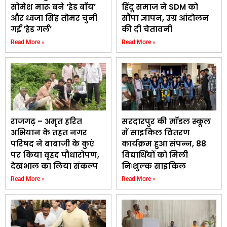
सोमेश मारू बने ‘हेड बॉय’
हिंदू समाज ने SDM को
और ध्वजा सिंह तोमर चुनी
सौंपा ज्ञापन, उग्र आंदोलन
गईं ‘हेड गर्ल’
की दी चेतावनी
Read More »
Read More »
राजगढ़ – अमृत हरित
सरदारपुर की मॉडल स्कूल
अभियान के तहत नगर
में साइकिल वितरण
परिषद ने बाबाजी के कुएं
कार्यक्रम हुआ संपन्न, 88
पर किया वृहद पौधारोपण,
विद्यार्थियों को मिली
देखभाल का लिया संकल्प
निःशुल्क साइकिल
Read More »
Read More »