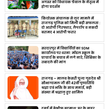
अगस्त को विधायक ग्रेवाल के नेतृत्व में
होगा प्रदर्शन
कियोस्क संचालक से लूट मामले में
राजगढ़ पुलिस को मिली बड़ी सफलता :
दो आरोपी गिरफ्तार, लैपटॉप व नकदी
बरामद 4 आरोपी फरार
सरदारपुर में विद्यार्थियों का SDM
कार्यालय पर धरना: मॉडल स्कूल के
प्राचार्य के बचाव में लगे नारे, शिक्षिका के
तबादले की मांग
राजगढ़ – मालव केसरी पूज्य गुरुदेव श्री
सौभाग्यमल जी की 42वीं पुण्यतिथि
श्रद्धा एवं भक्ति के साथ मनाई, बड़ी
संख्या में श्रद्धालु हुए शामिल
दसई में बेखौफ बदमाश: घर के बाहर