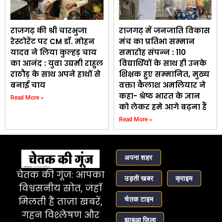
राजगढ़ की श्री चारभुजा
राजगढ़ में जनजाति विकास
रेस्टोरेंट पर CM डॉ. मोहन
मंच का प्रतिभा सम्मान
यादव ने लिया कुल्हड़ चाय
समारोह संपन्न : 110
का आनंद : युवा उद्यमी राहुल
विद्यार्थियों के साथ ही उनके
राठौड़ के साथ अपने हाथों से
शिक्षक हुए सम्मानित, मुख्य
बनाई चाय
वक्ता कैलाश अमलियार ने
कहा- श्रेष्ठ भारत के ज्ञान
Read More »
को लेकर हमे आगे बढ़ना हैं
Read More »
अपना शहर
चेतक की गूंज: आपका
उड़ती खबर
क्राइम
विश्वसनीय स्रोत, जहाँ
चेतक टाइम
मिलती हैं ताज़ा खबरें,
गहन विश्लेषण और
झाबुआ जिला