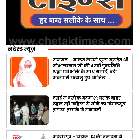
लेटेस्ट न्यूज़
राजगढ़ – मालव केसरी पूज्य गुरुदेव श्री
सौभाग्यमल जी की 42वीं पुण्यतिथि
श्रद्धा एवं भक्ति के साथ मनाई, बड़ी
संख्या में श्रद्धालु हुए शामिल
दसई में बेखौफ बदमाश: घर के बाहर
टहल रही महिला से सोने का मंगलसूत्र
झपटा, इलाके में सनसनी
सरदारपुर – डायल 112 की तत्परता से