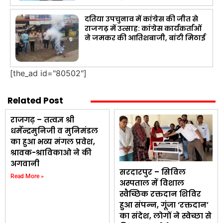
दतिया उपचुनाव में कांग्रेस की जीत से
राजगढ़ में उत्साह: कांग्रेस कार्यकर्ताओं
ने जमकर की आतिशबाजी, बांटी मिठाई
[the_ad id="80502"]
Related Post
राजगढ़ – तत्वज्ञ श्री
धर्मेन्द्रमुनिजी व मुनिमंडल
का हुआ भव्य मंगल प्रवेश,
श्रावक-श्राविकाओ ने की
अगवानी
सरदारपुर – सिविल
Read More »
अस्पताल में विशाल
स्वैच्छिक रक्तदान शिविर
हुआ संपन्न, गूंजा ‘रक्तदान’
का संदेश, लोगों ने स्वेच्छा से