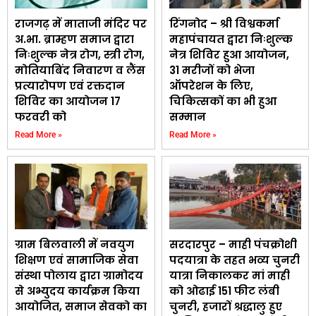
राजगढ़ में माताजी मंदिर पर
रिंगनोद – श्री विश्वकर्मा
अ.भा. ब्राम्हण समाज द्वारा
महापंचायत द्वारा निःशुल्क
निःशुल्क नेत्र रोग, स्त्री रोग,
नेत्र शिविर हुआ आयोजन,
मोतियाबिंद निवारण व लैंस
31 मरीजों को भेजा
प्रत्यारोपण एवं रक्तदान
ऑपरेशन के लिए,
शिविर का आयोजन 17
चिकित्सकों का भी हुआ
फरवरी को
सम्मान
Read More »
Read More »
ग्राम बिलवाली में नवयुग
सरदारपुर – माही पंचक्रोशी
शिक्षण एवं सामाजिक सेवा
पदयात्रा के तहत भव्य चुनरी
संस्था पोलाय द्वारा ग्रामोदय
यात्रा निकालकर मां माही
से अभ्युदय कार्यक्रम किया
को ओढाई 151 फीट लंबी
आयोजित, समाज सेवको का
चुनरी, हजारों श्रद्धालु हुए