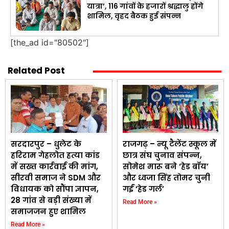
यात्रा’, 116 गांवों के हजारों श्रद्धालु होंगे
शामिल, वृहद बैठक हुई संपन्न
[the_ad id="80502"]
Related Post
सरदारपुर – धुलेट के
राजगढ़ – न्यू टैलेंट स्कूल में
हरिराम गेहलोत हत्या कांड
छात्र संघ चुनाव संपन्न,
में सख्त कार्रवाई की मांग,
सोमेश मारू बने ‘हेड बॉय’
सीरवी समाज ने SDM और
और ध्वजा सिंह तोमर चुनी
विधायक को सौंपा ज्ञापन,
गईं ‘हेड गर्ल’
28 गांव से बड़ी संख्या में
Read More »
समाजजन हुए शामिल
Read More »