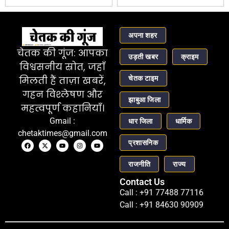
अपना शहर
चेतक की गूंज: आपका
उड़ती खबर
क्राइम
विश्वसनीय स्रोत, जहाँ
चेतक टाइम
मिलती हैं ताज़ा खबरें,
गहन विश्लेषण और
झाबुआ जिला
महत्वपूर्ण कहानियाँ।
Gmail :
धार जिला
धार्मिक
chetaktimes@gmail.com
प्रशासनिक
राजनीति
राज्य
Contact Us
Call : +91 77488 77116
Call : +91 84630 90909