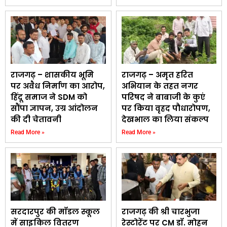
राजगढ़ – शासकीय भूमि
राजगढ़ – अमृत हरित
पर अवैध निर्माण का आरोप,
अभियान के तहत नगर
हिंदू समाज ने SDM को
परिषद ने बाबाजी के कुएं
सौंपा ज्ञापन, उग्र आंदोलन
पर किया वृहद पौधारोपण,
की दी चेतावनी
देखभाल का लिया संकल्प
Read More »
Read More »
सरदारपुर की मॉडल स्कूल
राजगढ़ की श्री चारभुजा
में साइकिल वितरण
रेस्टोरेंट पर CM डॉ. मोहन