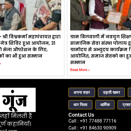
 श्री विश्वकर्मा महापंचायत द्वारा
ग्राम बिलवाली में नवयुग शिक्ष
 नेत्र शिविर हुआ आयोजन, 31
सामाजिक सेवा संस्था पोलाय द्व
ो भेजा ऑपरेशन के लिए,
ग्रामोदय से अभ्युदय कार्यक्रम
ों का भी हुआ सम्मान
आयोजित, समाज सेवको का हु
सम्मान
»
Read More »
अपना शहर
उड़ती खबर
धार जिला
धार्मिक
प्रश
Contact Us
हाँ मिलती हैं
Call : +91 77488 77116
र्ण कहानियाँ।
Call : +91 84630 90909