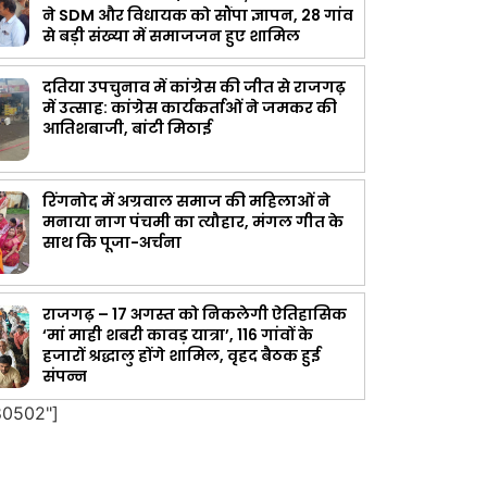
ने SDM और विधायक को सौंपा ज्ञापन, 28 गांव
से बड़ी संख्या में समाजजन हुए शामिल
दतिया उपचुनाव में कांग्रेस की जीत से राजगढ़
में उत्साह: कांग्रेस कार्यकर्ताओं ने जमकर की
आतिशबाजी, बांटी मिठाई
रिंगनोद में अग्रवाल समाज की महिलाओं ने
मनाया नाग पंचमी का त्यौहार, मंगल गीत के
साथ कि पूजा-अर्चना
राजगढ़ – 17 अगस्त को निकलेगी ऐतिहासिक
‘मां माही शबरी कावड़ यात्रा’, 116 गांवों के
हजारों श्रद्धालु होंगे शामिल, वृहद बैठक हुई
संपन्न
80502"]