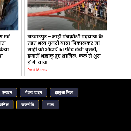
ण एवं
सरदारपुर – माही पंचक्रोशी पदयात्रा के
ारा
तहत भव्य चुनरी यात्रा निकालकर मां
 किया
माही को ओढाई 151 फीट लंबी चुनरी,
आ
हजारों श्रद्धालु हुए शामिल, कल से शुरू
होगी यात्रा
Read More »
क्राइम
चेतक टाइम
झाबुआ जिला
ासनिक
राजनीति
राज्य