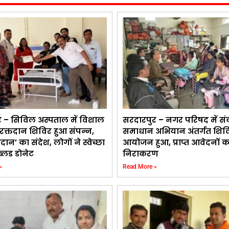
र – सिविल अस्पताल में विशाल
सरदारपुर – नगर परिषद में सं
क रक्तदान शिविर हुआ संपन्न,
समाधान अभियान अंतर्गत शिव
तदान’ का संदेश, लोगों ने स्वेच्छा
आयोजन हुआ, प्राप्त आवेदनों 
ब्लड डोनेट
निराकरण
»
Read More »