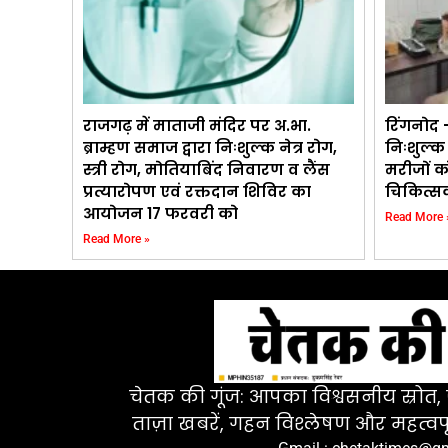
राजगढ़ में माताजी मंदिर पर अ.भा.
रिंगनोद –
ब्राम्हण समाज द्वारा निःशुल्क नेत्र रोग,
निःशुल्क
स्त्री रोग, मोतियाबिंद निवारण व लैंस
मरीजों क
प्रत्यारोपण एवं रक्तदान शिविर का
चिकित्सक
आयोजन 17 फरवरी को
Read More 
Read More »
चेतक की गूंज: आपका विश्वसनीय स्रोत, ज
ताज़ा खबरें, गहन विश्लेषण और महत्वपू