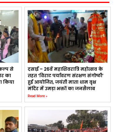
कल्प से
दसाई – 26वें महाशिवरात्रि महोत्सव के
िर का
तहत ‘विराट पर्यावरण संरक्षण संगोष्ठी’
का किया
हुई आयोजित, जयंती माता धाम वृक्ष
मंदिर में उमड़ा भक्तों का जनसैलाब
Read More »