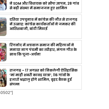
ने SDM और विधायक को सौंपा ज्ञापन, 28 गांव
से बड़ी संख्या में समाजजन हुए शामिल
दतिया उपचुनाव में कांग्रेस की जीत से राजगढ़
में उत्साह: कांग्रेस कार्यकर्ताओं ने जमकर की
आतिशबाजी, बांटी मिठाई
रिंगनोद में अग्रवाल समाज की महिलाओं ने
मनाया नाग पंचमी का त्यौहार, मंगल गीत के
साथ कि पूजा-अर्चना
राजगढ़ – 17 अगस्त को निकलेगी ऐतिहासिक
‘मां माही शबरी कावड़ यात्रा’, 116 गांवों के
हजारों श्रद्धालु होंगे शामिल, वृहद बैठक हुई
संपन्न
80502"]