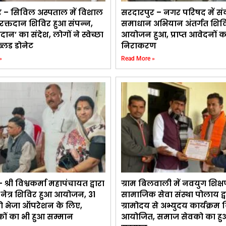
र – सिविल अस्पताल में विशाल
सरदारपुर – नगर परिषद में सं
क रक्तदान शिविर हुआ संपन्न,
समाधान अभियान अंतर्गत शिव
तदान’ का संदेश, लोगों ने स्वेच्छा
आयोजन हुआ, प्राप्त आवेदनों 
ब्लड डोनेट
निराकरण
»
Read More »
 श्री विश्वकर्मा महापंचायत द्वारा
ग्राम बिलवाली में नवयुग शिक्ष
 नेत्र शिविर हुआ आयोजन, 31
सामाजिक सेवा संस्था पोलाय द्व
ो भेजा ऑपरेशन के लिए,
ग्रामोदय से अभ्युदय कार्यक्रम
ों का भी हुआ सम्मान
आयोजित, समाज सेवको का हु