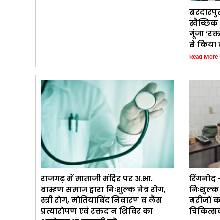
सरदारपु
स्वैच्छि
गूंजा ‘रक्
से किया 
Read More 
राजगढ़ में माताजी मंदिर पर अ.भा.
रिंगनोद –
ब्राम्हण समाज द्वारा निःशुल्क नेत्र रोग,
निःशुल्क
स्त्री रोग, मोतियाबिंद निवारण व लैंस
मरीजों क
प्रत्यारोपण एवं रक्तदान शिविर का
चिकित्सक