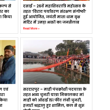
कल्प से
दसाई – 26वें महाशिवरात्रि महोत्सव के
िर का
तहत ‘विराट पर्यावरण संरक्षण संगोष्ठी’
का किया
हुई आयोजित, जयंती माता धाम वृक्ष
मंदिर में उमड़ा भक्तों का जनसैलाब
Read More »
ण एवं
सरदारपुर – माही पंचक्रोशी पदयात्रा के
ारा
तहत भव्य चुनरी यात्रा निकालकर मां
 किया
माही को ओढाई 151 फीट लंबी चुनरी,
आ
हजारों श्रद्धालु हुए शामिल, कल से शुरू