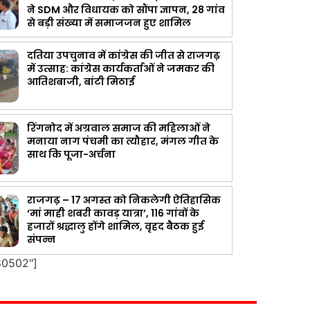
ने SDM और विधायक को सौंपा ज्ञापन, 28 गांव
से बड़ी संख्या में समाजजन हुए शामिल
दतिया उपचुनाव में कांग्रेस की जीत से राजगढ़
में उत्साह: कांग्रेस कार्यकर्ताओं ने जमकर की
आतिशबाजी, बांटी मिठाई
रिंगनोद में अग्रवाल समाज की महिलाओं ने
मनाया नाग पंचमी का त्यौहार, मंगल गीत के
साथ कि पूजा-अर्चना
राजगढ़ – 17 अगस्त को निकलेगी ऐतिहासिक
‘मां माही शबरी कावड़ यात्रा’, 116 गांवों के
हजारों श्रद्धालु होंगे शामिल, वृहद बैठक हुई
संपन्न
80502"]