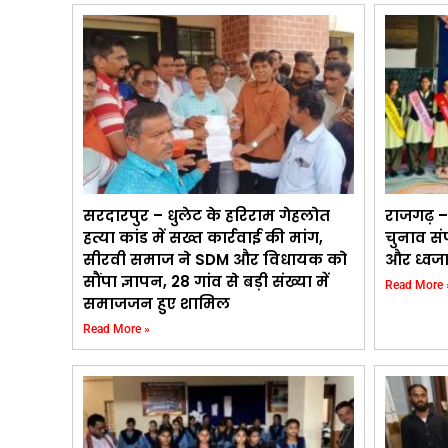
सरदारपुर – धुलेट के हरिराम गेहलोत
राजगढ़ – न्
हत्या कांड में सख्त कार्रवाई की मांग,
चुनाव सं
सीरवी समाज ने SDM और विधायक को
और ध्वजा 
सौंपा ज्ञापन, 28 गांव से बड़ी संख्या में
Read More 
समाजजन हुए शामिल
Read More »