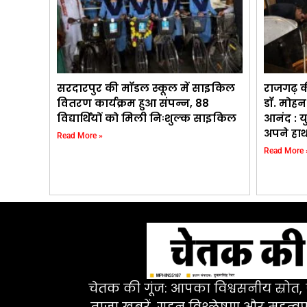
सरदारपुर की मॉडल स्कूल में साइकिल
राजगढ़ की 
वितरण कार्यक्रम हुआ संपन्न, 88
डॉ. मोहन
विद्यार्थियों को मिली निःशुल्क साइकिल
आनंद : य
अपने हाथ
Read More »
Read More 
चेतक की गूंज: आपका विश्वसनीय स्रोत, ज
ताज़ा खबरें, गहन विश्लेषण और महत्वपू