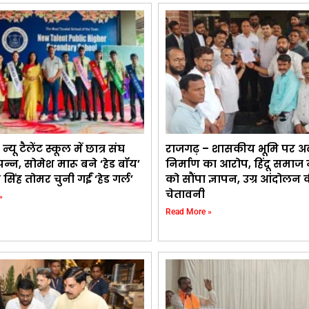
यू टैलेंट स्कूल में छात्र संघ
राजगढ़ – शासकीय भूमि पर अ
पन्न, सोमेश मारू बने ‘हेड बॉय’
निर्माण का आरोप, हिंदू समाज
सिंह तोमर चुनी गईं ‘हेड गर्ल’
को सौंपा ज्ञापन, उग्र आंदोलन 
चेतावनी
»
Read More »