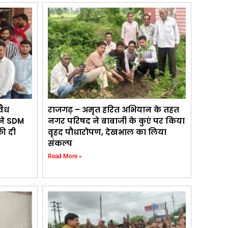
वैध
राजगढ़ – अमृत हरित अभियान के तहत
 ने SDM
नगर परिषद ने बाबाजी के कुएं पर किया
की दी
वृहद पौधारोपण, देखभाल का लिया
संकल्प
Read More »