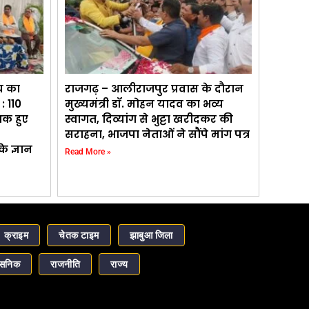
च का
राजगढ़ – आलीराजपुर प्रवास के दौरान
: 110
मुख्यमंत्री डॉ. मोहन यादव का भव्य
्षक हुए
स्वागत, दिव्यांग से भुट्टा खरीदकर की
सराहना, भाजपा नेताओं ने सौंपे मांग पत्र
े ज्ञान
Read More »
क्राइम
चेतक टाइम
झाबुआ जिला
ासनिक
राजनीति
राज्य