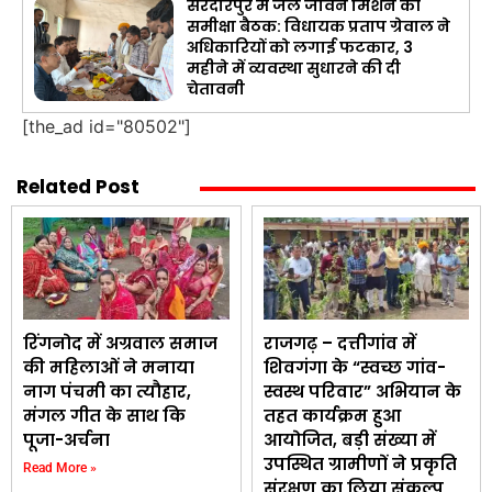
सरदारपुर में जल जीवन मिशन की
समीक्षा बैठक: विधायक प्रताप ग्रेवाल ने
अधिकारियों को लगाई फटकार, 3
महीने में व्यवस्था सुधारने की दी
चेतावनी
[the_ad id="80502"]
Related Post
रिंगनोद में अग्रवाल समाज
राजगढ़ – दत्तीगांव में
की महिलाओं ने मनाया
शिवगंगा के “स्वच्छ गांव-
नाग पंचमी का त्यौहार,
स्वस्थ परिवार” अभियान के
मंगल गीत के साथ कि
तहत कार्यक्रम हुआ
पूजा-अर्चना
आयोजित, बड़ी संख्या में
उपस्थित ग्रामीणों ने प्रकृति
Read More »
संरक्षण का लिया संकल्प