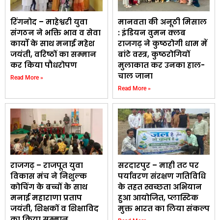
रिंगनोद – माहेश्वरी युवा
मानवता की अनूठी मिसाल
संगठन ने भक्ति भाव व सेवा
: इंडियन वुमन क्लब
कार्यो के साथ मनाई महेश
राजगढ़ ने कुष्ठरोगी धाम में
जयंती, वरिष्ठों का सम्मान
बांटे वस्त्र, कुष्ठरोगियों
कर किया पौधरोपण
मुलाकात कर उनका हाल-
चाल जाना
Read More »
Read More »
राजगढ़ – राजपूत युवा
सरदारपुर – माही तट पर
विकास मंच ने निशुल्क
पर्यावरण संरक्षण गतिविधि
कोचिंग के बच्चों के साथ
के तहत स्वच्छता अभियान
मनाई महाराणा प्रताप
हुआ आयोजित, प्लास्टिक
जयंती, शिक्षकों व शिक्षाविद
मुक्त भारत का लिया संकल्प
का किया सम्मान