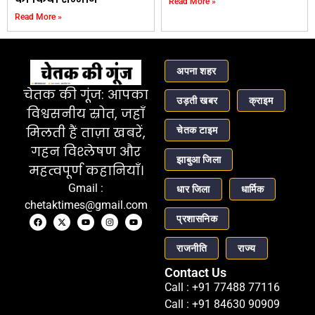
Read More »
Read More »
अपना शहर
चेतक की गूंज: आपका
उड़ती खबर
क्राइम
विश्वसनीय स्रोत, जहाँ
चेतक टाइम
मिलती हैं ताज़ा खबरें,
गहन विश्लेषण और
झाबुआ जिला
महत्वपूर्ण कहानियाँ।
Gmail :
धार जिला
धार्मिक
chetaktimes@gmail.com
प्रशासनिक
राजनीति
राज्य
Contact Us
Call : +91 77488 77116
Call : +91 84630 90909