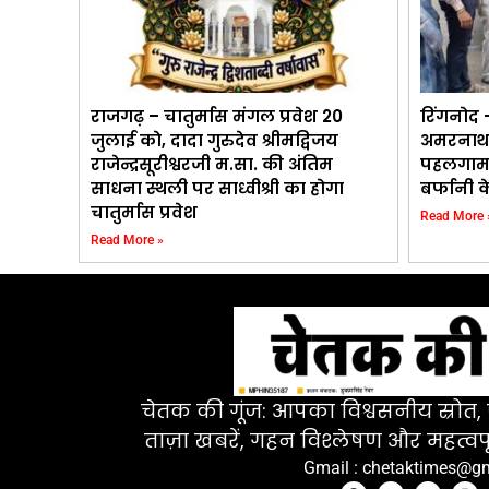
राजगढ़ – चातुर्मास मंगल प्रवेश 20
रिंगनोद –
जुलाई काे, दादा गुरुदेव श्रीमद्विजय
अमरनाथ द
राजेन्द्रसूरीश्वरजी म.सा. की अंतिम
पहलगाम, 
साधना स्थली पर साध्वीश्री का होगा
बर्फानी 
चातुर्मास प्रवेश
Read More 
Read More »
चेतक की गूंज: आपका विश्वसनीय स्रोत, ज
ताज़ा खबरें, गहन विश्लेषण और महत्वपू
Gmail : chetaktimes@g