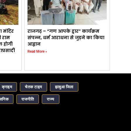
ा मंदिर
राजगढ़ – “गण आपके द्वार” कार्यक्रम
ी राम
संपन्न, धर्म आराधना से जुड़ने का किया
कल होगी
आह्वान
ाप्रसादी
Read More »
क्राइम
चेतक टाइम
झाबुआ जिला
ासनिक
राजनीति
राज्य