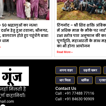
 50 श्रद्धालुओं का जत्था
रिंगनोद – श्री शिव शक्ति अंबिक
र्शन हेतु हुआ रवाना, श्रीनगर,
में अधिक मास के मौके पर जार
बालटाल होते हुए पहुंचेंगे बाबा
रक्षा स्तोत्र पाठ अनुष्ठान की 
के धाम
पूर्णाहुति, महाआरती के साथ मह
का भी होगा आयोजन
»
Read More »
अपना शहर
उड़ती खबर
धार जिला
धार्मिक
प्रश
Contact Us
हाँ मिलती हैं
Call : +91 77488 77116
र्ण कहानियाँ।
Call : +91 84630 90909
mail.com