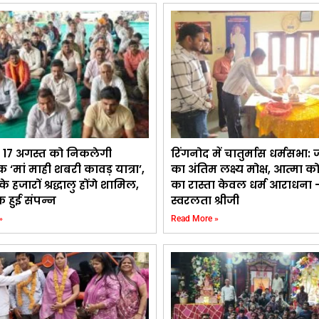
 17 अगस्त को निकलेगी
रिंगनोद में चातुर्मास धर्मसभा: 
 ‘मां माही शबरी कावड़ यात्रा’,
का अंतिम लक्ष्य मोक्ष, आत्मा क
 के हजारों श्रद्धालु होंगे शामिल,
का रास्ता केवल धर्म आराधना –
क हुई संपन्न
स्वरलता श्रीजी
»
Read More »