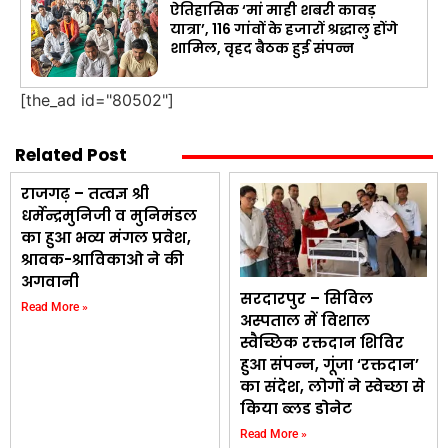
ऐतिहासिक ‘मां माही शबरी कावड़
यात्रा’, 116 गांवों के हजारों श्रद्धालु होंगे
शामिल, वृहद बैठक हुई संपन्न
[the_ad id="80502"]
Related Post
राजगढ़ – तत्वज्ञ श्री
धर्मेन्द्रमुनिजी व मुनिमंडल
का हुआ भव्य मंगल प्रवेश,
श्रावक-श्राविकाओ ने की
अगवानी
सरदारपुर – सिविल
Read More »
अस्पताल में विशाल
स्वैच्छिक रक्तदान शिविर
हुआ संपन्न, गूंजा ‘रक्तदान’
का संदेश, लोगों ने स्वेच्छा से
किया ब्लड डोनेट
Read More »