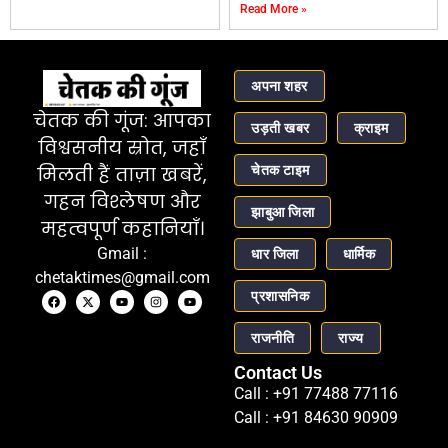
Read More »
अपना शहर
चेतक की गूंज: आपका
उड़ती खबर
क्राइम
विश्वसनीय स्रोत, जहाँ
चेतक टाइम
मिलती हैं ताज़ा खबरें,
गहन विश्लेषण और
झाबुआ जिला
महत्वपूर्ण कहानियाँ।
Gmail :
धार जिला
धार्मिक
chetaktimes@gmail.com
प्रशासनिक
राजनीति
राज्य
Contact Us
Call : +91 77488 77116
Call : +91 84630 90909