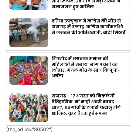
सौंपा ज्ञापन, 28 गांव से बड़ी संख्या में
समाजजन हुए शामिल
दतिया उपचुनाव में कांग्रेस की जीत से
राजगढ़ में उत्साह: कांग्रेस कार्यकर्ताओं
ने जमकर की आतिशबाजी, बांटी मिठाई
रिंगनोद में अग्रवाल समाज की
महिलाओं ने मनाया नाग पंचमी का
त्यौहार, मंगल गीत के साथ कि पूजा-
अर्चना
राजगढ़ – 17 अगस्त को निकलेगी
ऐतिहासिक ‘मां माही शबरी कावड़
यात्रा’, 116 गांवों के हजारों श्रद्धालु होंगे
शामिल, वृहद बैठक हुई संपन्न
[the_ad id="80502"]