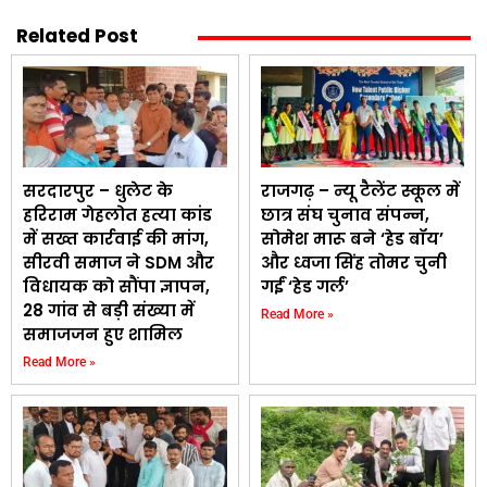
Related Post
सरदारपुर – धुलेट के
राजगढ़ – न्यू टैलेंट स्कूल में
हरिराम गेहलोत हत्या कांड
छात्र संघ चुनाव संपन्न,
में सख्त कार्रवाई की मांग,
सोमेश मारू बने ‘हेड बॉय’
सीरवी समाज ने SDM और
और ध्वजा सिंह तोमर चुनी
विधायक को सौंपा ज्ञापन,
गईं ‘हेड गर्ल’
28 गांव से बड़ी संख्या में
Read More »
समाजजन हुए शामिल
Read More »