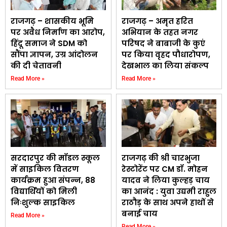
राजगढ़ – शासकीय भूमि
राजगढ़ – अमृत हरित
पर अवैध निर्माण का आरोप,
अभियान के तहत नगर
हिंदू समाज ने SDM को
परिषद ने बाबाजी के कुएं
सौंपा ज्ञापन, उग्र आंदोलन
पर किया वृहद पौधारोपण,
की दी चेतावनी
देखभाल का लिया संकल्प
Read More »
Read More »
सरदारपुर की मॉडल स्कूल
राजगढ़ की श्री चारभुजा
में साइकिल वितरण
रेस्टोरेंट पर CM डॉ. मोहन
कार्यक्रम हुआ संपन्न, 88
यादव ने लिया कुल्हड़ चाय
विद्यार्थियों को मिली
का आनंद : युवा उद्यमी राहुल
निःशुल्क साइकिल
राठौड़ के साथ अपने हाथों से
बनाई चाय
Read More »
Read More »