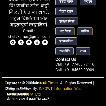
उड़ती खबर
क्राइम
विश्वसनीय स्रोत, जहाँ
चेतक टाइम
मिलती हैं ताज़ा खबरें,
गहन विश्लेषण और
झाबुआ जिला
महत्वपूर्ण कहानियाँ।
Gmail :
धार जिला
धार्मिक
chetaktimes@gmail.com
प्रशासनिक
राजनीति
राज्य
Contact Us
Call : +91 77488 77116
Call : +91 84630 90909
Copyright © 2025
Contact us
About us
Chetak Times
. All Rights Reserved |
Privacy Policy
Designed & Dev. By:
INFOWT Information Web
Social Media
Technologies Pvt. Ltd.
चेतक टाइम्स में प्रकाशित खबरें