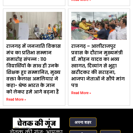
राजगढ़ में जनजाति विकास
राजगढ़ – आलीराजपुर
मंच का प्रतिभा सम्मान
प्रवास के दौरान मुख्यमंत्री
समारोह संपन्न : 110
डॉ. मोहन यादव का भव्य
विद्यार्थियों के साथ ही उनके
स्वागत, दिव्यांग से भुट्टा
शिक्षक हुए सम्मानित, मुख्य
खरीदकर की सराहना,
वक्ता कैलाश अमलियार ने
भाजपा नेताओं ने सौंपे मांग
कहा- श्रेष्ठ भारत के ज्ञान
पत्र
को लेकर हमे आगे बढ़ना हैं
Read More »
Read More »
अपना शहर
चेतक की गूंज: आपका