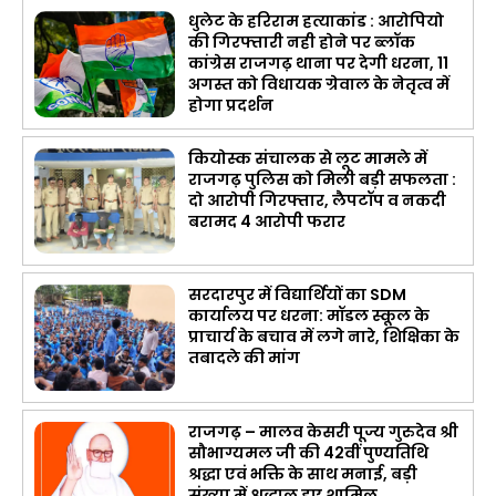
धुलेट के हरिराम हत्याकांड : आरोपियो
की गिरफ्तारी नही होने पर ब्लॉक
कांग्रेस राजगढ़ थाना पर देगी धरना, 11
अगस्त को विधायक ग्रेवाल के नेतृत्व में
होगा प्रदर्शन
कियोस्क संचालक से लूट मामले में
राजगढ़ पुलिस को मिली बड़ी सफलता :
दो आरोपी गिरफ्तार, लैपटॉप व नकदी
बरामद 4 आरोपी फरार
सरदारपुर में विद्यार्थियों का SDM
कार्यालय पर धरना: मॉडल स्कूल के
प्राचार्य के बचाव में लगे नारे, शिक्षिका के
तबादले की मांग
राजगढ़ – मालव केसरी पूज्य गुरुदेव श्री
सौभाग्यमल जी की 42वीं पुण्यतिथि
श्रद्धा एवं भक्ति के साथ मनाई, बड़ी
संख्या में श्रद्धालु हुए शामिल