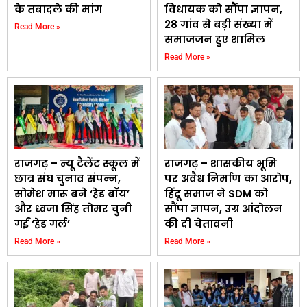
के तबादले की मांग
विधायक को सौंपा ज्ञापन,
28 गांव से बड़ी संख्या में
Read More »
समाजजन हुए शामिल
Read More »
राजगढ़ – न्यू टैलेंट स्कूल में
राजगढ़ – शासकीय भूमि
छात्र संघ चुनाव संपन्न,
पर अवैध निर्माण का आरोप,
सोमेश मारू बने ‘हेड बॉय’
हिंदू समाज ने SDM को
और ध्वजा सिंह तोमर चुनी
सौंपा ज्ञापन, उग्र आंदोलन
गईं ‘हेड गर्ल’
की दी चेतावनी
Read More »
Read More »