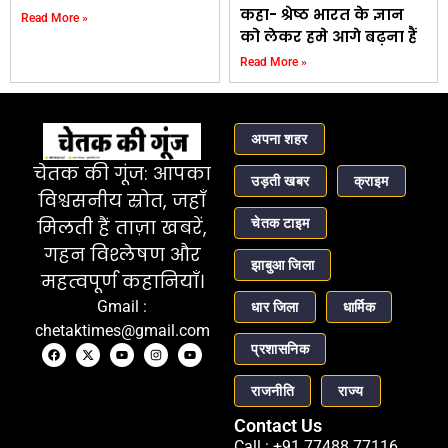
कहा- श्रेष्ठ भारत के ज्ञान
Read More »
को लेकर हमे आगे बढ़ना हैं
Read More »
अपना शहर
चेतक की गूंज: आपका
उड़ती खबर
क्राइम
विश्वसनीय स्रोत, जहाँ
चेतक टाइम
मिलती हैं ताज़ा खबरें,
गहन विश्लेषण और
झाबुआ जिला
महत्वपूर्ण कहानियाँ।
Gmail :
धार जिला
धार्मिक
chetaktimes@gmail.com
प्रशासनिक
राजनीति
राज्य
Contact Us
Call : +91 77488 77116