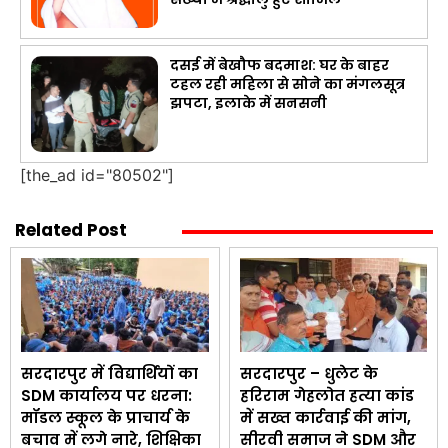
दसई में बेखौफ बदमाश: घर के बाहर
टहल रही महिला से सोने का मंगलसूत्र
झपटा, इलाके में सनसनी
[the_ad id="80502"]
Related Post
सरदारपुर में विद्यार्थियों का
सरदारपुर – धुलेट के
SDM कार्यालय पर धरना:
हरिराम गेहलोत हत्या कांड
मॉडल स्कूल के प्राचार्य के
में सख्त कार्रवाई की मांग,
बचाव में लगे नारे, शिक्षिका
सीरवी समाज ने SDM और