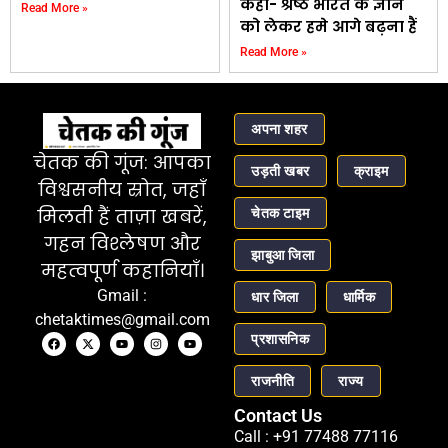
कहा- श्रेष्ठ भारत के ज्ञान
Read More »
को लेकर हमे आगे बढ़ना हैं
Read More »
अपना शहर
चेतक की गूंज: आपका
उड़ती खबर
क्राइम
विश्वसनीय स्रोत, जहाँ
चेतक टाइम
मिलती हैं ताज़ा खबरें,
गहन विश्लेषण और
झाबुआ जिला
महत्वपूर्ण कहानियाँ।
Gmail :
धार जिला
धार्मिक
chetaktimes@gmail.com
प्रशासनिक
राजनीति
राज्य
Contact Us
Call : +91 77488 77116