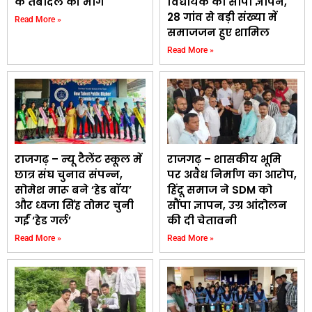
के तबादले की मांग
विधायक को सौंपा ज्ञापन,
28 गांव से बड़ी संख्या में
Read More »
समाजजन हुए शामिल
Read More »
राजगढ़ – न्यू टैलेंट स्कूल में
राजगढ़ – शासकीय भूमि
छात्र संघ चुनाव संपन्न,
पर अवैध निर्माण का आरोप,
सोमेश मारू बने ‘हेड बॉय’
हिंदू समाज ने SDM को
और ध्वजा सिंह तोमर चुनी
सौंपा ज्ञापन, उग्र आंदोलन
गईं ‘हेड गर्ल’
की दी चेतावनी
Read More »
Read More »