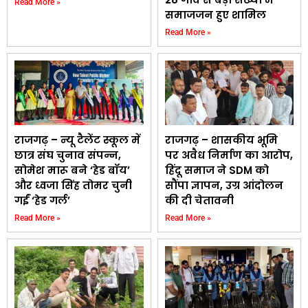
Read More »
समाजजन हुए शामिल
Read More »
राजगढ़ – न्यू टैलेंट स्कूल में
राजगढ़ – शासकीय भूमि
छात्र संघ चुनाव संपन्न,
पर अवैध निर्माण का आरोप,
सोमेश मारू बने ‘हेड बॉय’
हिंदू समाज ने SDM को
और ध्वजा सिंह तोमर चुनी
सौंपा ज्ञापन, उग्र आंदोलन
गईं ‘हेड गर्ल’
की दी चेतावनी
Read More »
Read More »