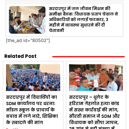
सरदारपुर में जल जीवन मिशन की
समीक्षा बैठक: विधायक प्रताप ग्रेवाल ने
अधिकारियों को लगाई फटकार, 3
महीने में व्यवस्था सुधारने की दी
चेतावनी
[the_ad id="80502"]
Related Post
सरदारपुर में विद्यार्थियों का
सरदारपुर – धुलेट के
SDM कार्यालय पर धरना:
हरिराम गेहलोत हत्या कांड
मॉडल स्कूल के प्राचार्य के
में सख्त कार्रवाई की मांग,
बचाव में लगे नारे, शिक्षिका
सीरवी समाज ने SDM और
के तबादले की मांग
विधायक को सौंपा ज्ञापन,
28 गांव से बड़ी संख्या में