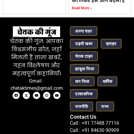
को लेकर हमे आगे बढ़ना हैं
Read More »
अपना शहर
चेतक की गूंज: आपका
उड़ती खबर
क्राइम
विश्वसनीय स्रोत, जहाँ
चेतक टाइम
मिलती हैं ताज़ा खबरें,
गहन विश्लेषण और
झाबुआ जिला
महत्वपूर्ण कहानियाँ।
Gmail :
धार जिला
धार्मिक
chetaktimes@gmail.com
प्रशासनिक
राजनीति
राज्य
Contact Us
Call : +91 77488 77116
Call : +91 84630 90909