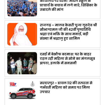
कार्यालय पर धरना: मॉडल स्कूल के
प्राचार्य के बचाव में लगे नारे, शिक्षिका के
तबादले की मांग
राजगढ़ – मालव केसरी पूज्य गुरुदेव श्री
सौभाग्यमल जी की 42वीं पुण्यतिथि
श्रद्धा एवं भक्ति के साथ मनाई, बड़ी
संख्या में श्रद्धालु हुए शामिल
दसई में बेखौफ बदमाश: घर के बाहर
टहल रही महिला से सोने का मंगलसूत्र
झपटा, इलाके में सनसनी
सरदारपुर – डायल 112 की तत्परता से
गर्भवती महिला को समय पर मिला
उपचार