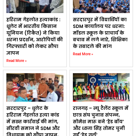
हरिराम गेहलोत हत्याकांड :
सरदारपुर में विद्यार्थियों का
धूलेट में भारतीय किसान
SDM कार्यालय पर धरना:
यूनियन (टिकैत) ने किया
मॉडल स्कूल के प्राचार्य के
धरना प्रदर्शन, आरोपियों की
बचाव में लगे नारे, शिक्षिका
गिरफ्तारी को लेकर सौपा
के तबादले की मांग
ज्ञापन
Read More »
Read More »
सरदारपुर – धुलेट के
राजगढ़ – न्यू टैलेंट स्कूल में
हरिराम गेहलोत हत्या कांड
छात्र संघ चुनाव संपन्न,
में सख्त कार्रवाई की मांग,
सोमेश मारू बने ‘हेड बॉय’
सीरवी समाज ने SDM और
और ध्वजा सिंह तोमर चुनी
विधायक को सौंपा ज्ञापन,
गईं ‘हेड गर्ल’