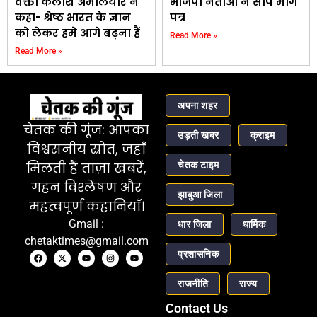
वक्ता कैलाश अमलियार ने
भाजपा नेताओं ने सौंपे मांग
कहा- श्रेष्ठ भारत के ज्ञान
पत्र
को लेकर हमे आगे बढ़ना हैं
Read More »
Read More »
अपना शहर
चेतक की गूंज: आपका
उड़ती खबर
क्राइम
विश्वसनीय स्रोत, जहाँ
चेतक टाइम
मिलती हैं ताज़ा खबरें,
गहन विश्लेषण और
झाबुआ जिला
महत्वपूर्ण कहानियाँ।
Gmail :
धार जिला
धार्मिक
chetaktimes@gmail.com
प्रशासनिक
राजनीति
राज्य
Contact Us