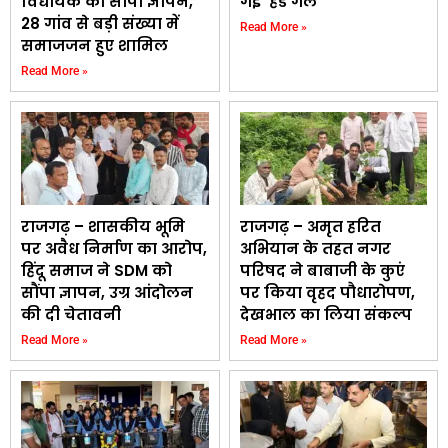
विधायक को सौंपा ज्ञापन,
गईं ‘हेड गर्ल’
28 गांव से बड़ी संख्या में
Read More »
समाजजन हुए शामिल
Read More »
राजगढ़ – शासकीय भूमि
राजगढ़ – अमृत हरित
पर अवैध निर्माण का आरोप,
अभियान के तहत नगर
हिंदू समाज ने SDM को
परिषद ने बाबाजी के कुएं
सौंपा ज्ञापन, उग्र आंदोलन
पर किया वृहद पौधारोपण,
की दी चेतावनी
देखभाल का लिया संकल्प
Read More »
Read More »