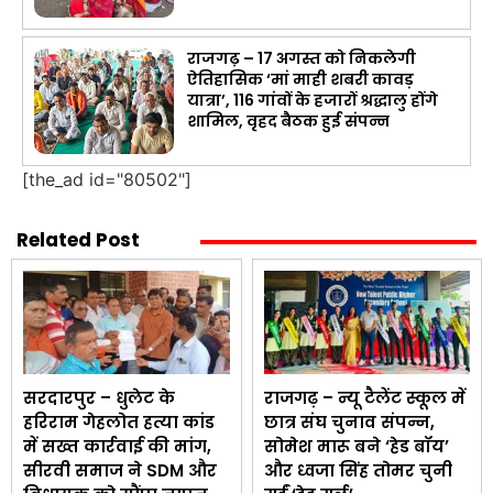
राजगढ़ – 17 अगस्त को निकलेगी
ऐतिहासिक ‘मां माही शबरी कावड़
यात्रा’, 116 गांवों के हजारों श्रद्धालु होंगे
शामिल, वृहद बैठक हुई संपन्न
[the_ad id="80502"]
Related Post
सरदारपुर – धुलेट के
राजगढ़ – न्यू टैलेंट स्कूल में
हरिराम गेहलोत हत्या कांड
छात्र संघ चुनाव संपन्न,
में सख्त कार्रवाई की मांग,
सोमेश मारू बने ‘हेड बॉय’
सीरवी समाज ने SDM और
और ध्वजा सिंह तोमर चुनी