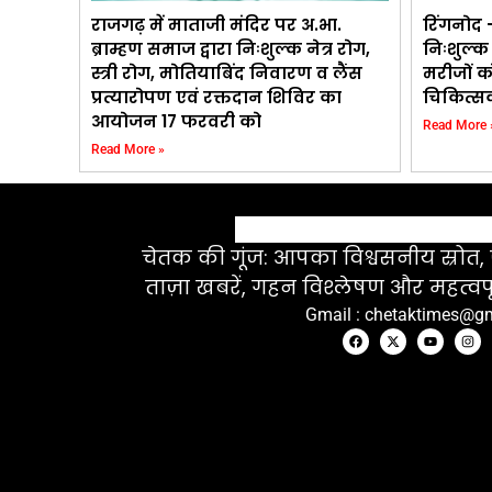
राजगढ़ में माताजी मंदिर पर अ.भा.
रिंगनोद –
ब्राम्हण समाज द्वारा निःशुल्क नेत्र रोग,
निःशुल्क
स्त्री रोग, मोतियाबिंद निवारण व लैंस
मरीजों क
प्रत्यारोपण एवं रक्तदान शिविर का
चिकित्सक
आयोजन 17 फरवरी को
Read More 
Read More »
चेतक की गूंज: आपका विश्वसनीय स्रोत, ज
ताज़ा खबरें, गहन विश्लेषण और महत्वपू
Gmail : chetaktimes@g