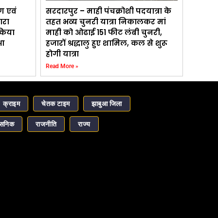
ण एवं
सरदारपुर – माही पंचक्रोशी पदयात्रा के
ारा
तहत भव्य चुनरी यात्रा निकालकर मां
 किया
माही को ओढाई 151 फीट लंबी चुनरी,
आ
हजारों श्रद्धालु हुए शामिल, कल से शुरू
होगी यात्रा
Read More »
क्राइम
चेतक टाइम
झाबुआ जिला
ासनिक
राजनीति
राज्य