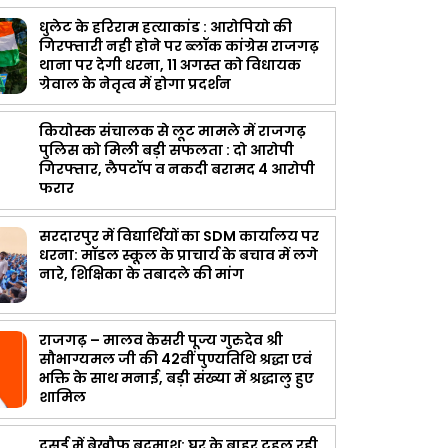
धुलेट के हरिराम हत्याकांड : आरोपियो की
गिरफ्तारी नही होने पर ब्लॉक कांग्रेस राजगढ़
थाना पर देगी धरना, 11 अगस्त को विधायक
ग्रेवाल के नेतृत्व में होगा प्रदर्शन
कियोस्क संचालक से लूट मामले में राजगढ़
पुलिस को मिली बड़ी सफलता : दो आरोपी
गिरफ्तार, लैपटॉप व नकदी बरामद 4 आरोपी
फरार
सरदारपुर में विद्यार्थियों का SDM कार्यालय पर
धरना: मॉडल स्कूल के प्राचार्य के बचाव में लगे
नारे, शिक्षिका के तबादले की मांग
राजगढ़ – मालव केसरी पूज्य गुरुदेव श्री
सौभाग्यमल जी की 42वीं पुण्यतिथि श्रद्धा एवं
भक्ति के साथ मनाई, बड़ी संख्या में श्रद्धालु हुए
शामिल
दसई में बेखौफ बदमाश: घर के बाहर टहल रही