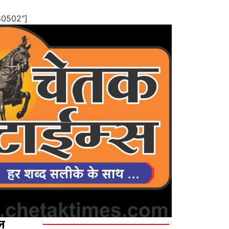
80502"]
ज़