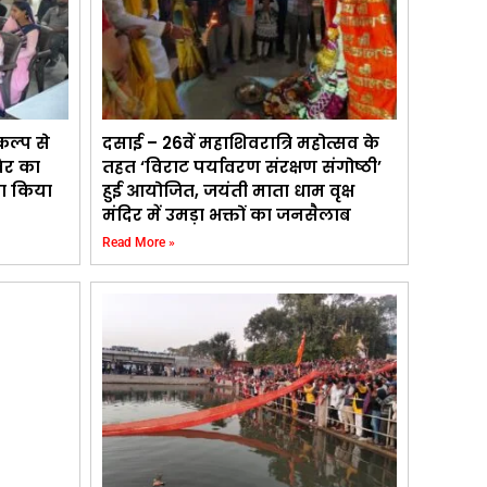
कल्प से
दसाई – 26वें महाशिवरात्रि महोत्सव के
िर का
तहत ‘विराट पर्यावरण संरक्षण संगोष्ठी’
का किया
हुई आयोजित, जयंती माता धाम वृक्ष
मंदिर में उमड़ा भक्तों का जनसैलाब
Read More »