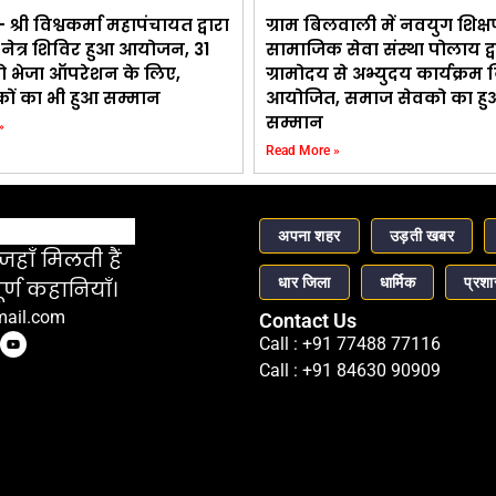
 श्री विश्वकर्मा महापंचायत द्वारा
ग्राम बिलवाली में नवयुग शिक्ष
 नेत्र शिविर हुआ आयोजन, 31
सामाजिक सेवा संस्था पोलाय द्व
ो भेजा ऑपरेशन के लिए,
ग्रामोदय से अभ्युदय कार्यक्रम
ों का भी हुआ सम्मान
आयोजित, समाज सेवको का हु
सम्मान
»
Read More »
अपना शहर
उड़ती खबर
हाँ मिलती हैं
धार जिला
धार्मिक
प्रश
र्ण कहानियाँ।
mail.com
Contact Us
Call : +91 77488 77116
Call : +91 84630 90909